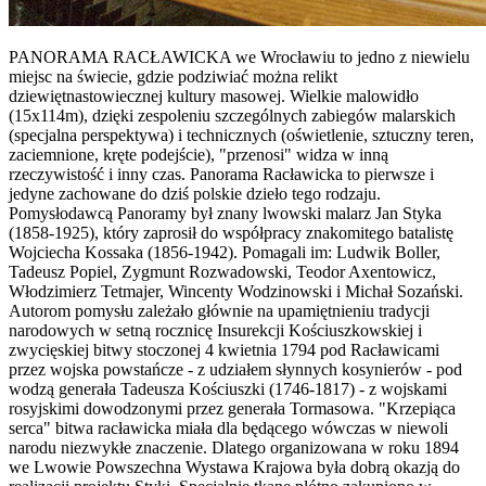
PANORAMA RACŁAWICKA we Wrocławiu to jedno z niewielu
miejsc na świecie, gdzie podziwiać można relikt
dziewiętnastowiecznej kultury masowej. Wielkie malowidło
(15x114m), dzięki zespoleniu szczególnych zabiegów malarskich
(specjalna perspektywa) i technicznych (oświetlenie, sztuczny teren,
zaciemnione, kręte podejście), "przenosi" widza w inną
rzeczywistość i inny czas. Panorama Racławicka to pierwsze i
jedyne zachowane do dziś polskie dzieło tego rodzaju.
Pomysłodawcą Panoramy był znany lwowski malarz Jan Styka
(1858-1925), który zaprosił do współpracy znakomitego batalistę
Wojciecha Kossaka (1856-1942). Pomagali im: Ludwik Boller,
Tadeusz Popiel, Zygmunt Rozwadowski, Teodor Axentowicz,
Włodzimierz Tetmajer, Wincenty Wodzinowski i Michał Sozański.
Autorom pomysłu zależało głównie na upamiętnieniu tradycji
narodowych w setną rocznicę Insurekcji Kościuszkowskiej i
zwycięskiej bitwy stoczonej 4 kwietnia 1794 pod Racławicami
przez wojska powstańcze - z udziałem słynnych kosynierów - pod
wodzą generała Tadeusza Kościuszki (1746-1817) - z wojskami
rosyjskimi dowodzonymi przez generała Tormasowa. "Krzepiąca
serca" bitwa racławicka miała dla będącego wówczas w niewoli
narodu niezwykłe znaczenie. Dlatego organizowana w roku 1894
we Lwowie Powszechna Wystawa Krajowa była dobrą okazją do