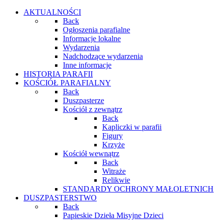
AKTUALNOŚCI
Back
Ogłoszenia parafialne
Informacje lokalne
Wydarzenia
Nadchodzące wydarzenia
Inne informacje
HISTORIA PARAFII
KOŚCIÓŁ PARAFIALNY
Back
Duszpasterze
Kościół z zewnątrz
Back
Kapliczki w parafii
Figury
Krzyże
Kościół wewnątrz
Back
Witraże
Relikwie
STANDARDY OCHRONY MAŁOLETNICH
DUSZPASTERSTWO
Back
Papieskie Dzieła Misyjne Dzieci