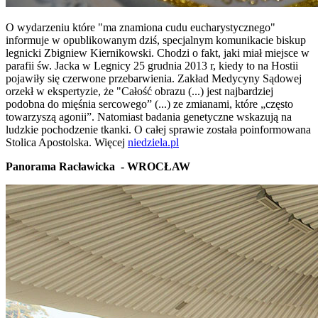
O wydarzeniu które "ma znamiona cudu eucharystycznego"
informuje w opublikowanym dziś, specjalnym komunikacie biskup
legnicki Zbigniew Kiernikowski. Chodzi o fakt, jaki miał miejsce w
parafii św. Jacka w Legnicy 25 grudnia 2013 r, kiedy to na Hostii
pojawiły się czerwone przebarwienia. Zakład Medycyny Sądowej
orzekł w ekspertyzie, że "Całość obrazu (...) jest najbardziej
podobna do mięśnia sercowego” (...) ze zmianami, które „często
towarzyszą agonii”. Natomiast badania genetyczne wskazują na
ludzkie pochodzenie tkanki. O całej sprawie została poinformowana
Stolica Apostolska. Więcej
niedziela.pl
Panorama Racławicka - WROCŁAW