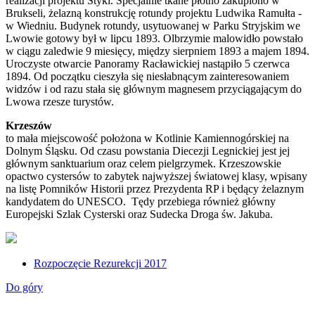
realizacji projektu Styki. Specjalnie tkane płótno zakupiono w
Brukseli, żelazną konstrukcję rotundy projektu Ludwika Ramułta -
w Wiedniu. Budynek rotundy, usytuowanej w Parku Stryjskim we
Lwowie gotowy był w lipcu 1893. Olbrzymie malowidło powstało
w ciągu zaledwie 9 miesięcy, między sierpniem 1893 a majem 1894.
Uroczyste otwarcie Panoramy Racławickiej nastąpiło 5 czerwca
1894. Od początku cieszyła się niesłabnącym zainteresowaniem
widzów i od razu stała się głównym magnesem przyciągającym do
Lwowa rzesze turystów.
Krzeszów
to mała miejscowość położona w Kotlinie Kamiennogórskiej na
Dolnym Śląsku. Od czasu powstania Diecezji Legnickiej jest jej
głównym sanktuarium oraz celem pielgrzymek. Krzeszowskie
opactwo cystersów to zabytek najwyższej światowej klasy, wpisany
na listę Pomników Historii przez Prezydenta RP i będący żelaznym
kandydatem do UNESCO. Tędy przebiega również główny
Europejski Szlak Cysterski oraz Sudecka Droga św. Jakuba.
Rozpoczęcie Rezurekcji 2017
Do góry