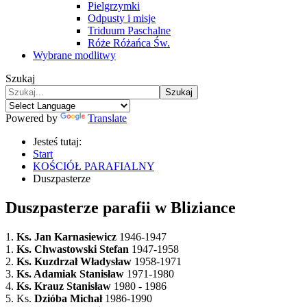
Pielgrzymki
Odpusty i misje
Triduum Paschalne
Róże Różańca Św.
Wybrane modlitwy
Szukaj
Szukaj
Powered by
Translate
Jesteś tutaj:
Start
KOŚCIÓŁ PARAFIALNY
Duszpasterze
Duszpasterze parafii w Bliziance
1.
Ks. Jan Karnasiewicz
1946-1947
1.
Ks. Chwastowski Stefan
1947-1958
2.
Ks. Kuzdrzał Władysław
1958-1971
3.
Ks. Adamiak Stanisław
1971-1980
4.
Ks. Krauz Stanisław
1980 - 1986
5. Ks.
Dzióba Michał
1986-1990