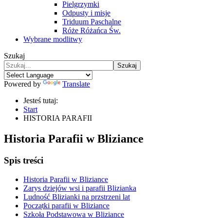
Pielgrzymki
Odpusty i misje
Triduum Paschalne
Róże Różańca Św.
Wybrane modlitwy
Szukaj
Szukaj
Powered by
Translate
Jesteś tutaj:
Start
HISTORIA PARAFII
Historia Parafii w Bliziance
Spis treści
Historia Parafii w Bliziance
Zarys dziejów wsi i parafii Blizianka
Ludność Blizianki na przstrzeni lat
Początki parafii w Bliziance
Szkoła Podstawowa w Bliziance