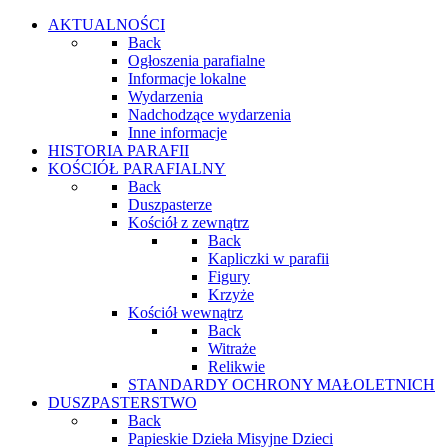
AKTUALNOŚCI
Back
Ogłoszenia parafialne
Informacje lokalne
Wydarzenia
Nadchodzące wydarzenia
Inne informacje
HISTORIA PARAFII
KOŚCIÓŁ PARAFIALNY
Back
Duszpasterze
Kościół z zewnątrz
Back
Kapliczki w parafii
Figury
Krzyże
Kościół wewnątrz
Back
Witraże
Relikwie
STANDARDY OCHRONY MAŁOLETNICH
DUSZPASTERSTWO
Back
Papieskie Dzieła Misyjne Dzieci