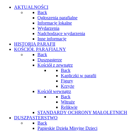
AKTUALNOŚCI
Back
Ogłoszenia parafialne
Informacje lokalne
Wydarzenia
Nadchodzące wydarzenia
Inne informacje
HISTORIA PARAFII
KOŚCIÓŁ PARAFIALNY
Back
Duszpasterze
Kościół z zewnątrz
Back
Kapliczki w parafii
Figury
Krzyże
Kościół wewnątrz
Back
Witraże
Relikwie
STANDARDY OCHRONY MAŁOLETNICH
DUSZPASTERSTWO
Back
Papieskie Dzieła Misyjne Dzieci