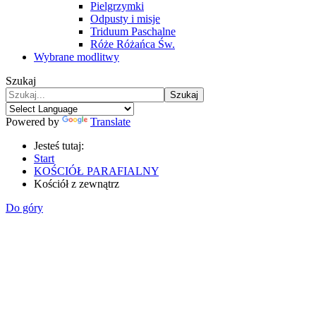
Pielgrzymki
Odpusty i misje
Triduum Paschalne
Róże Różańca Św.
Wybrane modlitwy
Szukaj
Szukaj
Powered by
Translate
Jesteś tutaj:
Start
KOŚCIÓŁ PARAFIALNY
Kościół z zewnątrz
Do góry