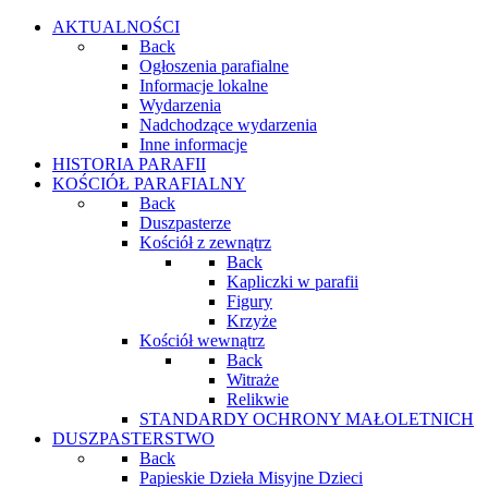
AKTUALNOŚCI
Back
Ogłoszenia parafialne
Informacje lokalne
Wydarzenia
Nadchodzące wydarzenia
Inne informacje
HISTORIA PARAFII
KOŚCIÓŁ PARAFIALNY
Back
Duszpasterze
Kościół z zewnątrz
Back
Kapliczki w parafii
Figury
Krzyże
Kościół wewnątrz
Back
Witraże
Relikwie
STANDARDY OCHRONY MAŁOLETNICH
DUSZPASTERSTWO
Back
Papieskie Dzieła Misyjne Dzieci