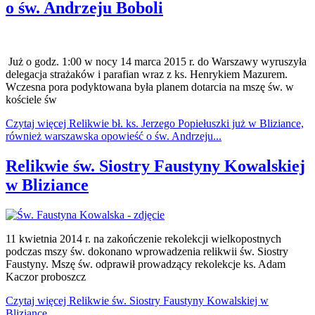
o św. Andrzeju Boboli
Już o godz. 1:00 w nocy 14 marca 2015 r. do Warszawy wyruszyła
delegacja strażaków i parafian wraz z ks. Henrykiem Mazurem.
Wczesna pora podyktowana była planem dotarcia na mszę św. w
kościele św
Czytaj więcej Relikwie bł. ks. Jerzego Popiełuszki już w Bliziance,
również warszawska opowieść o św. Andrzeju...
Relikwie św. Siostry Faustyny Kowalskiej
w Bliziance
11 kwietnia 2014 r. na zakończenie rekolekcji wielkopostnych
podczas mszy św. dokonano wprowadzenia relikwii św. Siostry
Faustyny. Mszę św. odprawił prowadzący rekolekcje ks. Adam
Kaczor proboszcz
Czytaj więcej Relikwie św. Siostry Faustyny Kowalskiej w
Bliziance