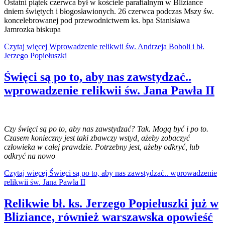
Ostatni piątek czerwca był w kościele parafialnym w Bliziance
dniem świętych i błogosławionych. 26 czerwca podczas Mszy św.
koncelebrowanej pod przewodnictwem ks. bpa Stanisława
Jamrozka biskupa
Czytaj więcej Wprowadzenie relikwii św. Andrzeja Boboli i bł.
Jerzego Popiełuszki
Święci są po to, aby nas zawstydzać..
wprowadzenie relikwii św. Jana Pawła II
Czy święci są po to, aby nas zawstydzać? Tak. Mogą być i po to.
Czasem konieczny jest taki zbawczy wstyd, ażeby zobaczyć
człowieka w całej prawdzie. Potrzebny jest, ażeby odkryć, lub
odkryć na nowo
Czytaj więcej Święci są po to, aby nas zawstydzać.. wprowadzenie
relikwii św. Jana Pawła II
Relikwie bł. ks. Jerzego Popiełuszki już w
Bliziance, również warszawska opowieść