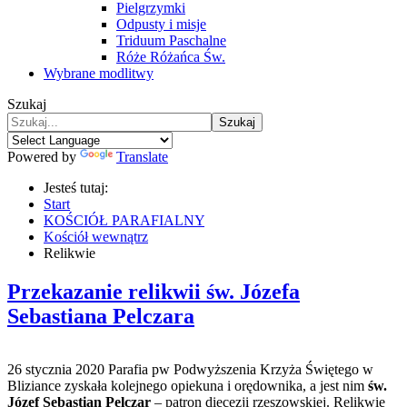
Pielgrzymki
Odpusty i misje
Triduum Paschalne
Róże Różańca Św.
Wybrane modlitwy
Szukaj
Szukaj
Powered by
Translate
Jesteś tutaj:
Start
KOŚCIÓŁ PARAFIALNY
Kościół wewnątrz
Relikwie
Przekazanie relikwii św. Józefa
Sebastiana Pelczara
26 stycznia 2020 Parafia pw Podwyższenia Krzyża Świętego w
Bliziance zyskała kolejnego opiekuna i orędownika, a jest nim
św.
Józef Sebastian Pelczar
– patron diecezji rzeszowskiej. Relikwie