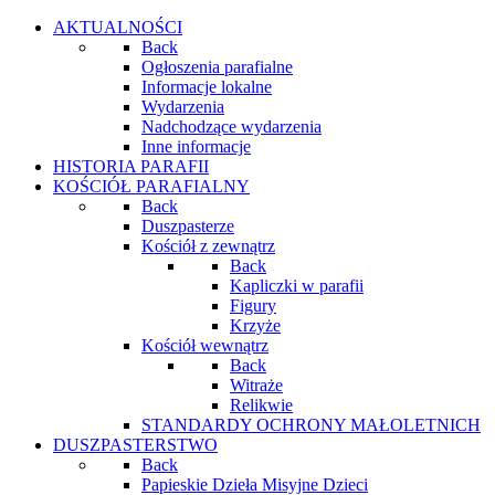
AKTUALNOŚCI
Back
Ogłoszenia parafialne
Informacje lokalne
Wydarzenia
Nadchodzące wydarzenia
Inne informacje
HISTORIA PARAFII
KOŚCIÓŁ PARAFIALNY
Back
Duszpasterze
Kościół z zewnątrz
Back
Kapliczki w parafii
Figury
Krzyże
Kościół wewnątrz
Back
Witraże
Relikwie
STANDARDY OCHRONY MAŁOLETNICH
DUSZPASTERSTWO
Back
Papieskie Dzieła Misyjne Dzieci