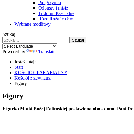
Pielgrzymki
Odpusty i misje
Triduum Paschalne
Róże Różańca Św.
Wybrane modlitwy
Szukaj
Szukaj
Powered by
Translate
Jesteś tutaj:
Start
KOŚCIÓŁ PARAFIALNY
Kościół z zewnątrz
Figury
Figury
Figurka Matki Bożej Fatimskiej postawiona obok domu Pani Do