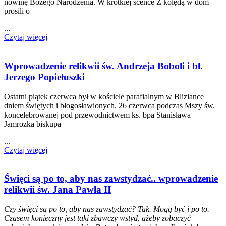
nowinę Bożego Narodzenia. W krótkiej scence Z kolędą w dom
prosili o
...
Czytaj więcej
Wprowadzenie relikwii św. Andrzeja Boboli i bł.
Jerzego Popiełuszki
Ostatni piątek czerwca był w kościele parafialnym w Bliziance
dniem świętych i błogosławionych. 26 czerwca podczas Mszy św.
koncelebrowanej pod przewodnictwem ks. bpa Stanisława
Jamrozka biskupa
...
Czytaj więcej
Święci są po to, aby nas zawstydzać.. wprowadzenie
relikwii św. Jana Pawła II
Czy święci są po to, aby nas zawstydzać? Tak. Mogą być i po to.
Czasem konieczny jest taki zbawczy wstyd, ażeby zobaczyć