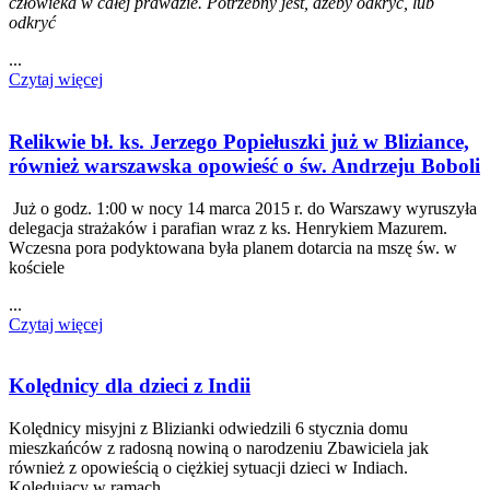
człowieka w całej prawdzie. Potrzebny jest, ażeby odkryć, lub
odkryć
...
Czytaj więcej
Relikwie bł. ks. Jerzego Popiełuszki już w Bliziance,
również warszawska opowieść o św. Andrzeju Boboli
Już o godz. 1:00 w nocy 14 marca 2015 r. do Warszawy wyruszyła
delegacja strażaków i parafian wraz z ks. Henrykiem Mazurem.
Wczesna pora podyktowana była planem dotarcia na mszę św. w
kościele
...
Czytaj więcej
Kolędnicy dla dzieci z Indii
Kolędnicy misyjni z Blizianki odwiedzili 6 stycznia domu
mieszkańców z radosną nowiną o narodzeniu Zbawiciela jak
również z opowieścią o ciężkiej sytuacji dzieci w Indiach.
Kolędujący w ramach