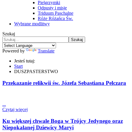
Pielgrzymki
Odpusty i misje
Triduum Paschalne
Róże Różańca Św.
Wybrane modlitwy
Szukaj
Szukaj
Powered by
Translate
Jesteś tutaj:
Start
DUSZPASTERSTWO
Przekazanie relikwii św. Józefa Sebastiana Pelczara
...
Czytaj więcej
Ku większej chwale Boga w Trójcy Jedynego oraz
Niepokalanej Dziewicy Maryi