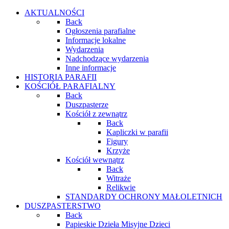
AKTUALNOŚCI
Back
Ogłoszenia parafialne
Informacje lokalne
Wydarzenia
Nadchodzące wydarzenia
Inne informacje
HISTORIA PARAFII
KOŚCIÓŁ PARAFIALNY
Back
Duszpasterze
Kościół z zewnątrz
Back
Kapliczki w parafii
Figury
Krzyże
Kościół wewnątrz
Back
Witraże
Relikwie
STANDARDY OCHRONY MAŁOLETNICH
DUSZPASTERSTWO
Back
Papieskie Dzieła Misyjne Dzieci