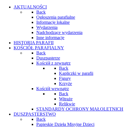
AKTUALNOŚCI
Back
Ogłoszenia parafialne
Informacje lokalne
Wydarzenia
Nadchodzące wydarzenia
Inne informacje
HISTORIA PARAFII
KOŚCIÓŁ PARAFIALNY
Back
Duszpasterze
Kościół z zewnątrz
Back
Kapliczki w parafii
Figury
Krzyże
Kościół wewnątrz
Back
Witraże
Relikwie
STANDARDY OCHRONY MAŁOLETNICH
DUSZPASTERSTWO
Back
Papieskie Dzieła Misyjne Dzieci