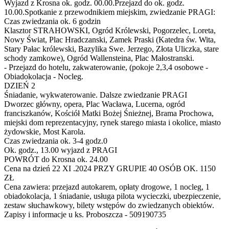
Wyjazd z Krosna ok. godz. 00.00.Przejazd do ok. godz.
10.00.Spotkanie z przewodnikiem miejskim, zwiedzanie PRAGI:
Czas zwiedzania ok. 6 godzin
Klasztor STRAHOWSKI, Ogród Królewski, Pogorzelec, Loreta,
Nowy Świat, Plac Hradczanski, Zamek Praski (Katedra św. Wita,
Stary Pałac królewski, Bazylika Swe. Jerzego, Złota Uliczka, stare
schody zamkowe), Ogród Wallensteina, Plac Małostranski.
- Przejazd do hotelu, zakwaterowanie, (pokoje 2,3,4 osobowe -
Obiadokolacja - Nocleg.
DZIEŃ 2
Śniadanie, wykwaterowanie. Dalsze zwiedzanie PRAGI
Dworzec główny, opera, Plac Wacława, Lucerna, ogród
franciszkanów, Kościół Matki Bożej Śnieżnej, Brama Prochowa,
miejski dom reprezentacyjny, rynek starego miasta i okolice, miasto
żydowskie, Most Karola.
Czas zwiedzania ok. 3-4 godz.0
Ok. godz., 13.00 wyjazd z PRAGI
POWRÓT do Krosna ok. 24.00
Cena na dzień 22 XI .2024 PRZY GRUPIE 40 OSÓB OK. 1150
ZŁ
Cena zawiera: przejazd autokarem, opłaty drogowe, 1 nocleg, 1
obiadokolacja, 1 śniadanie, usługa pilota wycieczki, ubezpieczenie,
zestaw słuchawkowy, bilety wstępów do zwiedzanych obiektów.
Zapisy i informacje u ks. Proboszcza - 509190735