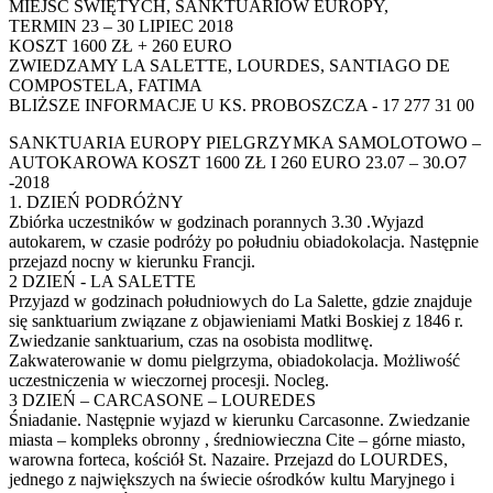
MIEJSC ŚWIĘTYCH, SANKTUARIÓW EUROPY,
TERMIN 23 – 30 LIPIEC 2018
KOSZT 1600 ZŁ + 260 EURO
ZWIEDZAMY LA SALETTE, LOURDES, SANTIAGO DE
COMPOSTELA, FATIMA
BLIŻSZE INFORMACJE U KS. PROBOSZCZA - 17 277 31 00
SANKTUARIA EUROPY PIELGRZYMKA SAMOLOTOWO –
AUTOKAROWA KOSZT 1600 ZŁ I 260 EURO 23.07 – 30.O7
-2018
1. DZIEŃ PODRÓŻNY
Zbiórka uczestników w godzinach porannych 3.30 .Wyjazd
autokarem, w czasie podróży po południu obiadokolacja. Następnie
przejazd nocny w kierunku Francji.
2 DZIEŃ - LA SALETTE
Przyjazd w godzinach południowych do La Salette, gdzie znajduje
się sanktuarium związane z objawieniami Matki Boskiej z 1846 r.
Zwiedzanie sanktuarium, czas na osobista modlitwę.
Zakwaterowanie w domu pielgrzyma, obiadokolacja. Możliwość
uczestniczenia w wieczornej procesji. Nocleg.
3 DZIEŃ – CARCASONE – LOUREDES
Śniadanie. Następnie wyjazd w kierunku Carcasonne. Zwiedzanie
miasta – kompleks obronny , średniowieczna Cite – górne miasto,
warowna forteca, kościół St. Nazaire. Przejazd do LOURDES,
jednego z największych na świecie ośrodków kultu Maryjnego i