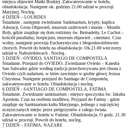
miejsca objawień Matki Boskiej .Zakwaterowanie w hotelu,
obiadokolacja. Następnie ok. godziny 21.00 udział w procesji
Maryjnej. Nocleg.
4 DZIEŃ – LOURDES
Śniadanie , następnie zwiedzanie Sanktuarium, krypty, kaplica
Adoracji, Grota Objawień, muzeum uzdrowień i miasta – Moulin
Boly, gdzie znajduje się dom rodzinny św. Bernadetty, Le Cachot –
kościół parafialny, hospicjum, muzeum objawień , cmentarz. Czas
wolny, następnie procesja Eucharystyczna z błogosławieństwem
chorych. Powrót do hotelu na obiadokolacje. Ok.21.00 wieczorny
udział w Nabożeństwach . Nocleg .
5 DZIEŃ - OVIDEO, SANTIAGO DE COMPOSTELA
Śniadanie. Przejazd do OVIEDO. Zwiedzanie Oviedo – Katedra
San Salwador gdzie według tradycji przechowywana jest chusta z
Oviedo czyli sudarium, w które zawinięto w grobie głowę Jezusa
Chrystusa. Następnie przejazd do Santiago de Compostela,
zakwaterowanie w hotelu. Obiadokolacja i nocleg.
6 DZIEŃ - SANTIAGO DE COMPOSTELA, FATIMA
Śniadanie. Zwiedzanie sanktuarium - miejsce spoczynku św. Jakuba
Apostoła. Czas na osobista modlitwę. Przyjazd do Fatimy - gdzie
znajduje się Sanktuarium kultu Maryjnego, jednego z najczęściej
uczęszczanych miejsc przez pielgrzymów z całego świata.
Zakwaterowanie w hotelu w Fatimie. Obiadokolacja. O godz. 21.30
udział w procesji. Powrót do hotelu, nocleg.
7 DZIEŃ – FATIMA, NAZARE