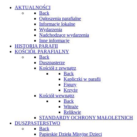
AKTUALNOŚCI
Back
Ogłoszenia parafialne
Informacje lokalne
Wydarzenia
Nadchodzące wydarzenia
Inne informacje
HISTORIA PARAFII
KOŚCIÓŁ PARAFIALNY
Back
Duszpasterze
Kościół z zewnątrz
Back
Kapliczki w parafii
Figury
Krzyże
Kościół wewnątrz
Back
Witraże
Relikwie
STANDARDY OCHRONY MAŁOLETNICH
DUSZPASTERSTWO
Back
Papieskie Dzieła Misyjne Dzieci