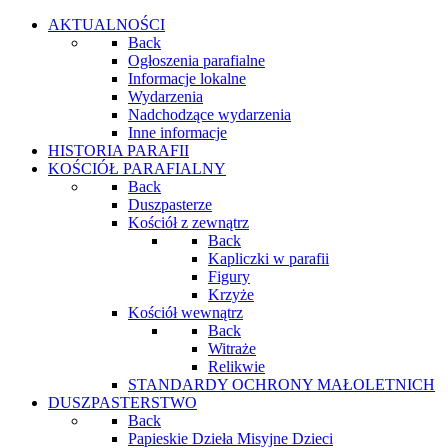
AKTUALNOŚCI
Back
Ogłoszenia parafialne
Informacje lokalne
Wydarzenia
Nadchodzące wydarzenia
Inne informacje
HISTORIA PARAFII
KOŚCIÓŁ PARAFIALNY
Back
Duszpasterze
Kościół z zewnątrz
Back
Kapliczki w parafii
Figury
Krzyże
Kościół wewnątrz
Back
Witraże
Relikwie
STANDARDY OCHRONY MAŁOLETNICH
DUSZPASTERSTWO
Back
Papieskie Dzieła Misyjne Dzieci