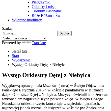
Pielgrzymki
Odpusty i misje
Triduum Paschalne
Róże Różańca Św.
Wybrane modlitwy
Szukaj
Szukaj
Powered by
Translate
Jesteś tutaj:
Start
Wydarzenia
Występ Orkiestry Dętej z Niebylca
Występ Orkiestry Dętej z Niebylca
Wyjątkową oprawę miała Msza św. (suma) w Święto Objawienia
Pańskiego 6 stycznia 2016 r. w kościele parafialnym w Bliziance
dzięki Orkiestrze Dętej z Niebylca. Muzycy uświetnili nabożeństwo
wykonaniem najpiękniejszych polskich kolęd. W święto Bożego
Narodzenia orkiestra często koncertuje w sąsiednich parafiach,
najczęściej jednak można ich usłyszeć w kościele pw Znalezienia