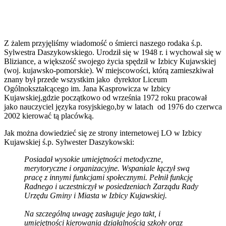
Z żalem przyjęliśmy wiadomość o śmierci naszego rodaka ś.p.
Sylwestra Daszykowskiego. Urodził się w 1948 r. i wychował się w
Bliziance, a większość swojego życia spędził w Izbicy Kujawskiej
(woj. kujawsko-pomorskie). W miejscowości, którą zamieszkiwał
znany był przede wszystkim jako dyrektor Liceum
Ogólnokształcącego im. Jana Kasprowicza w Izbicy
Kujawskiej,gdzie początkowo od września 1972 roku pracował
jako nauczyciel języka rosyjskiego,by w latach od 1976 do czerwca
2002 kierować tą placówką.
Jak można dowiedzieć się ze strony internetowej LO w Izbicy
Kujawskiej ś.p. Sylwester Daszykowski:
Posiadał wysokie umiejętności metodyczne,
merytoryczne i organizacyjne. Wspaniale łączył swą
pracę z innymi funkcjami społecznymi. Pełnił funkcję
Radnego i uczestniczył w posiedzeniach Zarządu Rady
Urzędu Gminy i Miasta w Izbicy Kujawskiej.
Na szczególną uwagę zasługuje jego takt, i
umiejętności kierowania działalnością szkoły oraz