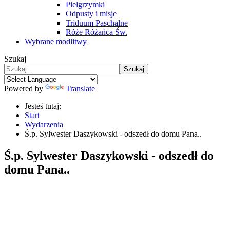
Pielgrzymki
Odpusty i misje
Triduum Paschalne
Róże Różańca Św.
Wybrane modlitwy
Szukaj
Szukaj
Powered by
Translate
Jesteś tutaj:
Start
Wydarzenia
Ś.p. Sylwester Daszykowski - odszedł do domu Pana..
Ś.p. Sylwester Daszykowski - odszedł do
domu Pana..