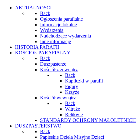
AKTUALNOŚCI
Back
Ogłoszenia parafialne
Informacje lokalne
Wydarzenia
Nadchodzące wydarzenia
Inne informacje
HISTORIA PARAFII
KOŚCIÓŁ PARAFIALNY
Back
Duszpasterze
Kościół z zewnątrz
Back
Kapliczki w parafii
Figury
Krzyże
Kościół wewnątrz
Back
Witraże
Relikwie
STANDARDY OCHRONY MAŁOLETNICH
DUSZPASTERSTWO
Back
Papieskie Dzieła Misyjne Dzieci