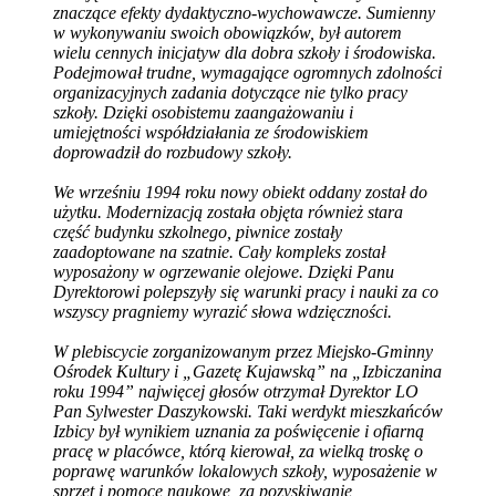
znaczące efekty dydaktyczno-wychowawcze. Sumienny
w wykonywaniu swoich obowiązków, był autorem
wielu cennych inicjatyw dla dobra szkoły i środowiska.
Podejmował trudne, wymagające ogromnych zdolności
organizacyjnych zadania dotyczące nie tylko pracy
szkoły. Dzięki osobistemu zaangażowaniu i
umiejętności współdziałania ze środowiskiem
doprowadził do rozbudowy szkoły.
We wrześniu 1994 roku nowy obiekt oddany został do
użytku. Modernizacją została objęta również stara
część budynku szkolnego, piwnice zostały
zaadoptowane na szatnie. Cały kompleks został
wyposażony w ogrzewanie olejowe. Dzięki Panu
Dyrektorowi polepszyły się warunki pracy i nauki za co
wszyscy pragniemy wyrazić słowa wdzięczności.
W plebiscycie zorganizowanym przez Miejsko-Gminny
Ośrodek Kultury i „Gazetę Kujawską” na „Izbiczanina
roku 1994” najwięcej głosów otrzymał Dyrektor LO
Pan Sylwester Daszykowski. Taki werdykt mieszkańców
Izbicy był wynikiem uznania za poświęcenie i ofiarną
pracę w placówce, którą kierował, za wielką troskę o
poprawę warunków lokalowych szkoły, wyposażenie w
sprzęt i pomoce naukowe, za pozyskiwanie