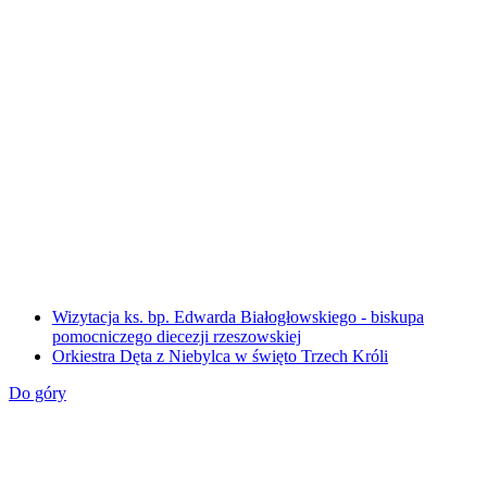
Wizytacja ks. bp. Edwarda Białogłowskiego - biskupa
pomocniczego diecezji rzeszowskiej
Orkiestra Dęta z Niebylca w święto Trzech Króli
Do góry