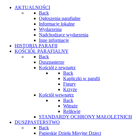
AKTUALNOŚCI
Back
Ogłoszenia parafialne
Informacje lokalne
Wydarzenia
Nadchodzące wydarzenia
Inne informacje
HISTORIA PARAFII
KOŚCIÓŁ PARAFIALNY
Back
Duszpasterze
Kościół z zewnątrz
Back
Kapliczki w parafii
Figury
Krzyże
Kościół wewnątrz
Back
Witraże
Relikwie
STANDARDY OCHRONY MAŁOLETNICH
DUSZPASTERSTWO
Back
Papieskie Dzieła Misyjne Dzieci