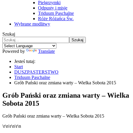
Pielgrzymki
Odpusty i misje
Triduum Paschalne
Róże Różańca Św.
Wybrane modlitwy
Szukaj
Szukaj
Powered by
Translate
Jesteś tutaj:
Start
DUSZPASTERSTWO
Triduum Paschalne
Grób Pański oraz zmiana warty – Wielka Sobota 2015
Grób Pański oraz zmiana warty – Wielka
Sobota 2015
Grób Pański oraz zmiana warty – Wielka Sobota 2015
\r\n
\r\n
\r\n