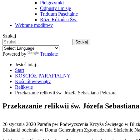
Pielgrzymki
Odpusty i misje
Triduum Paschalne
Róże Różańca Św.
Wybrane modlitwy
Szukaj
Szukaj
Powered by
Translate
Jesteś tutaj:
Start
KOŚCIÓŁ PARAFIALNY
Kościół wewnątrz
Relikwie
Przekazanie relikwii św. Józefa Sebastiana Pelczara
Przekazanie relikwii św. Józefa Sebastiana
26 stycznia 2020 Parafia pw Podwyższenia Krzyża Świętego w Blizia
Blizianki odebrała w Domu Generalnym Zgromadzenia Służebnic Na