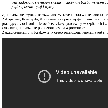
was zadowolić się niskim stopniem cnoty, ale trzeba wstępować 
piąć się coraz wyżej i wyżej.
Zgromadzenie szybko się rozwijało. W 1896 i 1900 wzniesiono klaszt
Zakopanem, Przemyślu, Korczynie oraz poza jej granicami– we Franc
pracujących, ochronki, sierocińce, szkoły, pracowały w szpitalach i z
Obecnie zgromadzenie podzielone jest na 4 prowincje:
Zarząd Generalny w Krakowie, którego przełożoną generalną jest s. 