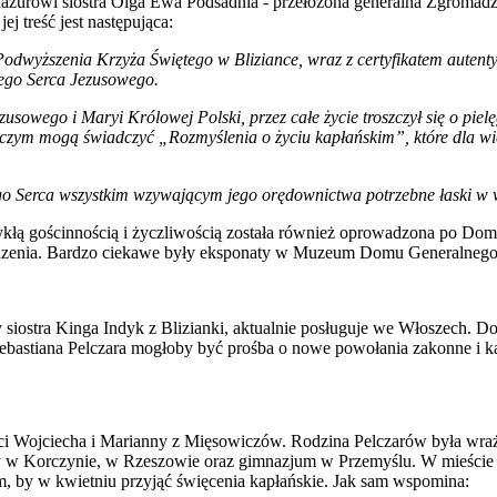
Mazurowi siostra Olga Ewa Podsadnia - przełożona generalna Zgromad
ej treść jest następująca:
dwyższenia Krzyża Świętego w Bliziance, wraz z certyfikatem autentycz
zego Serca Jezusowego.
Jezusowego i Maryi Królowej Polski, przez całe życie troszczył się o p
 o czym mogą świadczyć „Rozmyślenia o życiu kapłańskim”, które dla 
o Serca wszystkim wzywającym jego orędownictwa potrzebne łaski w w
ezwykłą gościnnością i życzliwością została również oprowadzona po Do
madzenia. Bardzo ciekawe były eksponaty w Muzeum Domu Generalnego 
stra Kinga Indyk z Blizianki, aktualnie posługuje we Włoszech. Dotych
Sebastiana Pelczara mogłoby być prośba o nowe powołania zakonne i ka
eci Wojciecha i Marianny z Mięsowiczów. Rodzina Pelczarów była wrażl
y w Korczynie, w Rzeszowie oraz gimnazjum w Przemyślu. W mieście 
by w kwietniu przyjąć święcenia kapłańskie. Jak sam wspomina: