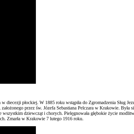
 w diecezji płockiej. W 1885 roku wstąpiła do Zgromadzenia Sług Jezu
założonego przez św. Józefa Sebastiana Pelczara w Krakowie. Była sil
de wszystkim dziewcząt i chorych. Pielęgnowała głębokie życie modlitw
nich. Zmarła w Krakowie 7 lutego 1916 roku.