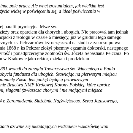
inne pole pracy. Ale wnet zrozumiałem, jak wielkim jest
życia widzę w poświęceniu się, a ideał poświecenia w
ej parafii prymicyjną Mszę św.
zieży oraz oparciem dla chorych i ubogich. Nie pracował tam jednak
cjacki z teologii w czasie 6 miesięcy, już w grudniu tego samego
nych ks. Pelczar również uczęszczał na studia z zakresu prawa
tnia 1868 r. ks Pelczar złożył pisemny egzamin doktorski, następnego
tość i ponadprzeciętne zdolności św. Józefa Sebastiana Pelczara. Po
w Krakowie jako rektor, dziekan i prodziekan.
u 1891 wszedł do zarządu Towarzystwa św. Wincentego a Paulo
dobycia funduszu dla ubogich. Stawiając na pierwszym miejscu
 Samuelę Piksa, felicjankę) będącą prawdziwym
anie Bractwa NMP Królowej Korony Polskiej, które oprócz
mi, sługami (zwłaszcza chorymi i nie mającymi miejsca
894 r. Zgromadzenie Służebnic Najświętszego. Serca Jezusowego,
ściach dziwnie się układających widziałem wskazówkę woli