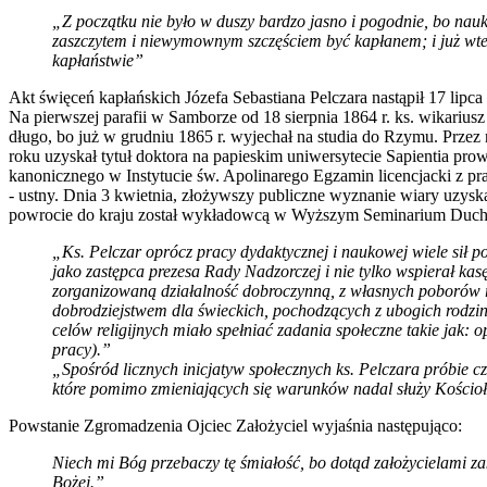
„Z początku nie było w duszy bardzo jasno i pogodnie, bo nauka
zaszczytem i niewymownym szczęściem być kapłanem; i już wten
kapłaństwie”
Akt święceń kapłańskich Józefa Sebastiana Pelczara nastąpił 17 lipca
Na pierwszej parafii w Samborze od 18 sierpnia 1864 r. ks. wikarius
długo, bo już w grudniu 1865 r. wyjechał na studia do Rzymu. Przez n
roku uzyskał tytuł doktora na papieskim uniwersytecie Sapientia pr
kanonicznego w Instytucie św. Apolinarego Egzamin licencjacki z praw
- ustny. Dnia 3 kwietnia, złożywszy publiczne wyznanie wiary uzyska
powrocie do kraju został wykładowcą w Wyższym Seminarium Duchow
„Ks. Pelczar oprócz pracy dydaktycznej i naukowej wiele sił 
jako zastępca prezesa Rady Nadzorczej i nie tylko wspierał k
zorganizowaną działalność dobroczynną, z własnych poborów r
dobrodziejstwem dla świeckich, pochodzących z ubogich rodzi
celów religijnych miało spełniać zadania społeczne takie jak:
pracy).”
„Spośród licznych inicjatyw społecznych ks. Pelczara próbie cz
które pomimo zmieniających się warunków nadal służy Kościoło
Powstanie Zgromadzenia Ojciec Założyciel wyjaśnia następująco:
Niech mi Bóg przebaczy tę śmiałość, bo dotąd założycielami za
Bożej.”