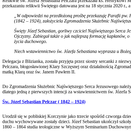
Relikwie św. Józefa Sebastiana Pelczara przekazała ks. Henrykowi 
przekazaniu relikwii Świętego datowana jest na 18 stycznia 2020 r., a j
„W odpowiedzi na przedłożoną prośbę przekazuję Parafii pw. Po
(1842 – 1924), założyciela Zgromadzenia Służebnic Najświęts
Święty Józef Sebastian, gorliwy czciciel Najświętszego Serca 
Ojczyzny. Zabiegał także o jak najlepszą formację kapłanów,
życia duchowego.
Niech wstawiennictwo św. Józefa Sebastiana wyprasza u Bożeg
Delegacja z Blizianka, została przyjęta przez siostry sercanki z ni
Pelczara, błogosławionej Klary Szczęsnej oraz działalnością Zgro
matką Klarą oraz św. Janem Pawłem II.
Do Zgromadzenia Służebnic Najświętszego Serca Jezusowego należy sio
dlatego jedną z pierwszych intencji za wstawiennictwem św. Józefa 
Św. Józef Sebastian Pelczar ( 1842 – 1924)
Urodził się w pobliskiej Korczynie jako trzecie spośród czworga dzi
duchu wychowywane zostały dzieci. Józef Sebastian ukończył szkoł
1860 – 1864 studia teologiczne w Wyższym Seminarium Duchownym, 