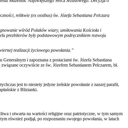
zenia Służebnic Najświętszego Serca Jezusowego. Decyzja o
ności, relikwie (ex ossibus) św. Józefa Sebastiana Pelczara
ielęgnowanie wśród Polaków wiary, umiłowania Kościoła i
wielu prezbiterów były podstawowym podręcznikiem rozwoju
iernej realizacji życiowego powołania.”
mu Generalnym i zapoznana z postaciami św. Józefa Sebastiana
związane oczywiście ze św. Józefem Sebastianem Pelczarem, bł.
czas jest to niestety jedyne żeńskie powołanie z naszej parafii,
płańskie z Blizianki.
iwa i otwarta na wartości religijne oraz patriotyczne, w tym samym
tym również podjął, po rozpoznaniu swojego powołania, w latach