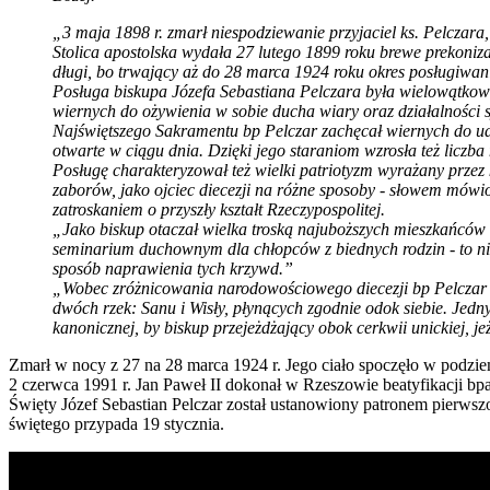
„3 maja 1898 r. zmarł niespodziewanie przyjaciel ks. Pelczara
Stolica apostolska wydała 27 lutego 1899 roku brewe prekoniz
długi, bo trwający aż do 28 marca 1924 roku okres posługiwan
Posługa biskupa Józefa Sebastiana Pelczara była wielowątkowa
wiernych do ożywienia w sobie ducha wiary oraz działalności 
Najświętszego Sakramentu bp Pelczar zachęcał wiernych do udzi
otwarte w ciągu dnia. Dzięki jego staraniom wzrosła też liczba
Posługę charakteryzował też wielki patriotyzm wyrażany przez
zaborów, jako ojciec diecezji na różne sposoby - słowem mówi
zatroskaniem o przyszły kształt Rzeczypospolitej.
„Jako biskup otaczał wielka troską najuboższych mieszkańców s
seminarium duchownym dla chłopców z biednych rodzin - to niek
sposób naprawienia tych krzywd.”
„Wobec zróżnicowania narodowościowego diecezji bp Pelczar 
dwóch rzek: Sanu i Wisły, płynących zgodnie odok siebie. Jedn
kanonicznej, by biskup przejeżdżający obok cerkwii unickiej, jeż
Zmarł w nocy z 27 na 28 marca 1924 r. Jego ciało spoczęło w podzi
2 czerwca 1991 r. Jan Paweł II dokonał w Rzeszowie beatyfikacji bp
Święty Józef Sebastian Pelczar został ustanowiony patronem pierwsz
świętego przypada 19 stycznia.