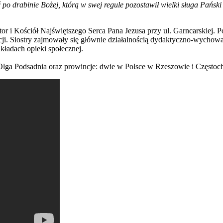
po drabinie Bożej, którą w swej regule pozostawił wielki sługa Pański 
or i Kościół Najświętszego Serca Pana Jezusa przy ul. Garncarskiej.
ji. Siostry zajmowały się głównie działalnością dydaktyczno-wychowa
akładach opieki społecznej.
Olga Podsadnia oraz prowincje: dwie w Polsce w Rzeszowie i Częstocho