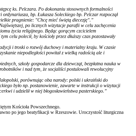
następcę ks. Pelczara. Po dokonaniu stosownych formalności
i ordynariusza, bp. Łukasza Soleckiego bp. Pelczar rozpoczął
elkie pragnienie: "Chcę mieć świętą diecezję".”
świętszej, po licznych wizytacje parafii w celu zachęcenia
iomu życia religijnego. Będąc gorącym czcicielem
ym celu polecił, by kościoły przez dłuższy czas pozostawały
cji i troski o rozwój duchowy i materialny kraju. W czasie
skanie niepodległości powitał z wielką radością ale i
biednych, szkoły gospodarcze dla dziewcząt, bezpłatna nauka w
obotników i nad tym, że socjaliści postulowali rewolucyjny
opolski, porównując oba narody: polski i ukraiński do
iego było np. postanowienie, zawarte w instrukcji o wizytacji
 cerkwi i udzielił w niej błogosławieństwa pasterskiego.”
 świętym Kościoła Powszechnego.
awno po jego beatyfikacji w Rzeszowie. Uroczystość liturgiczna