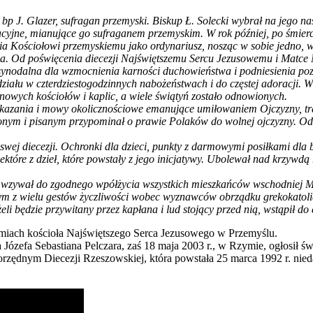
, bp J. Glazer, sufragan przemyski. Biskup Ł. Solecki wybrał na jego 
acyjne, mianujące go sufraganem przemyskim. W rok później, po śmierc
ia Kościołowi przemyskiemu jako ordynariusz, nosząc w sobie jedno, wi
. Od poświęcenia diecezji Najświętszemu Sercu Jezusowemu i Matce Naj
synodalna dla wzmocnienia karności duchowieństwa i podniesienia poz
ału w czterdziestogodzinnych nabożeństwach i do częstej adoracji. W t
 nowych kościołów i kaplic, a wiele świątyń zostało odnowionych.
 kazania i mowy okolicznościowe emanujące umiłowaniem Ojczyzny, trady
onym i pisanym przypominał o prawie Polaków do wolnej ojczyzny. Odzy
wej diecezji. Ochronki dla dzieci, punkty z darmowymi posiłkami dla 
tóre z dzieł, które powstały z jego inicjatywy. Ubolewał nad krzywdą r
wzywał do zgodnego wpółżycia wszystkich mieszkańców wschodniej Mał
ym z wielu gestów życzliwości wobec wyznawców obrządku grekokatolick
eli będzie przywitany przez kapłana i lud stojący przed nią, wstąpił do
emiach kościoła Najświętszego Serca Jezusowego w Przemyślu.
a Józefa Sebastiana Pelczara, zaś 18 maja 2003 r., w Rzymie, ogłosił
orzędnym Diecezji Rzeszowskiej, która powstała 25 marca 1992 r. nied