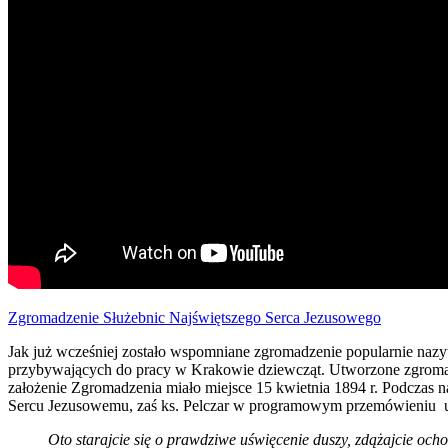
Zgromadzenie Służebnic Najświętszego Serca Jezusowego
Jak już wcześniej zostało wspomniane zgromadzenie popularnie nazy
przybywających do pracy w Krakowie dziewcząt. Utworzone zgromadz
założenie Zgromadzenia miało miejsce 15 kwietnia 1894 r. Podczas
Sercu Jezusowemu, zaś ks. Pelczar w programowym przemówieniu uk
Oto starajcie się o prawdziwe uświęcenie duszy, zdążajcie ocho