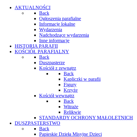
AKTUALNOŚCI
Back
Ogłoszenia parafialne
Informacje lokalne
Wydarzenia
Nadchodzące wydarzenia
Inne informacje
HISTORIA PARAFII
KOŚCIÓŁ PARAFIALNY
Back
Duszpasterze
Kościół z zewnątrz
Back
Kapliczki w parafii
Figury
Krzyże
Kościół wewnątrz
Back
Witraże
Relikwie
STANDARDY OCHRONY MAŁOLETNICH
DUSZPASTERSTWO
Back
Papieskie Dzieła Misyjne Dzieci