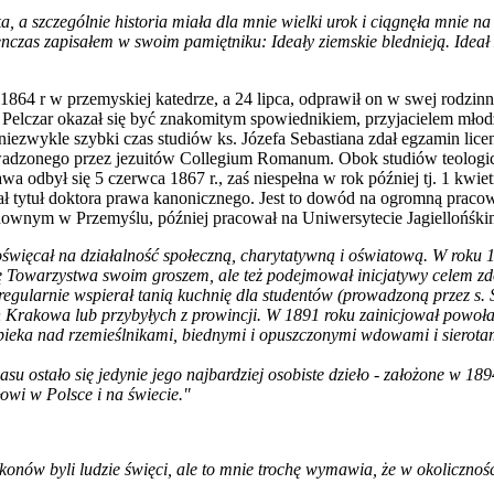
, a szczególnie historia miała dla mnie wielki urok i ciągnęła mnie na 
czas zapisałem w swoim pamiętniku: Ideały ziemskie blednieją. Ideał 
 1864 r w przemyskiej katedrze, a 24 lipca, odprawił on w swej rodzinn
z Pelczar okazał się być znakomitym spowiednikiem, przyjacielem młod
iezwykle szybki czas studiów ks. Józefa Sebastiana zdał egzamin licen
owadzonego przez jezuitów Collegium Romanum. Obok studiów teologicz
a odbył się 5 czerwca 1867 r., zaś niespełna w rok później tj. 1 kwie
ł tytuł doktora prawa kanonicznego. Jest to dowód na ogromną pracowi
nym w Przemyślu, później pracował na Uniwersytecie Jagiellońśkim 
poświęcał na działalność społeczną, charytatywną i oświatową. W rok
asę Towarzystwa swoim groszem, ale też podejmował inicjatywy celem z
egularnie wspierał tanią kuchnię dla studentów (prowadzoną przez s.
n Krakowa lub przybyłych z prowincji. W 1891 roku zainicjował powoł
 opieka nad rzemieślnikami, biednymi i opuszczonymi wdowami i sierota
asu ostało się jedynie jego najbardziej osobiste dzieło - założone w 1
wi w Polsce i na świecie."
konów byli ludzie święci, ale to mnie trochę wymawia, że w okoliczno