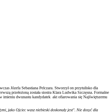
zas Józefa Sebastiana Pelczara. Stworzył on przytulisko dla
wszą przełożoną została siostra Klara Ludwika Szczęsna. Formalne
 w imieniu dwunastu kandydatek akt ofiarowania się Najświętszemu
ymi, jako Ojciec wasz niebieski doskonały jest". Nie dosyć dla