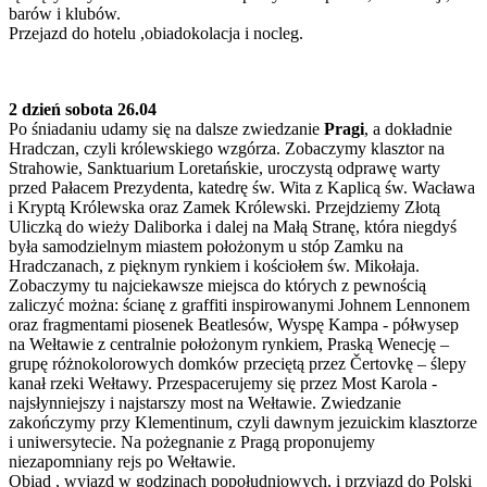
barów i klubów.
Przejazd do hotelu ,obiadokolacja i nocleg.
2 dzień sobota 26.04
Po śniadaniu udamy się na dalsze zwiedzanie
Pragi
, a dokładnie
Hradczan, czyli królewskiego wzgórza. Zobaczymy klasztor na
Strahowie, Sanktuarium Loretańskie, uroczystą odprawę warty
przed Pałacem Prezydenta, katedrę św. Wita z Kaplicą św. Wacława
i Kryptą Królewska oraz Zamek Królewski. Przejdziemy Złotą
Uliczką do wieży Daliborka i dalej na Małą Stranę, która niegdyś
była samodzielnym miastem położonym u stóp Zamku na
Hradczanach, z pięknym rynkiem i kościołem św. Mikołaja.
Zobaczymy tu najciekawsze miejsca do których z pewnością
zaliczyć można: ścianę z graffiti inspirowanymi Johnem Lennonem
oraz fragmentami piosenek Beatlesów, Wyspę Kampa - półwysep
na Wełtawie z centralnie położonym rynkiem, Praską Wenecję –
grupę różnokolorowych domków przeciętą przez Čertovkę – ślepy
kanał rzeki Wełtawy. Przespacerujemy się przez Most Karola -
najsłynniejszy i najstarszy most na Wełtawie. Zwiedzanie
zakończymy przy Klementinum, czyli dawnym jezuickim klasztorze
i uniwersytecie. Na pożegnanie z Pragą proponujemy
niezapomniany rejs po Wełtawie.
Obiad , wyjazd w godzinach popołudniowych, i przyjazd do Polski