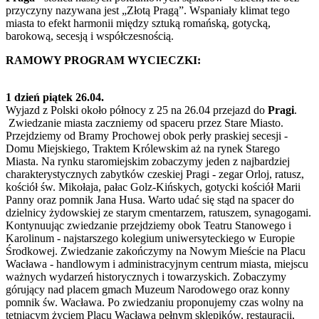
przyczyny nazywana jest „Złotą Pragą”. Wspaniały klimat tego
miasta to efekt harmonii między sztuką romańską, gotycką,
barokową, secesją i współczesnością.
RAMOWY PROGRAM WYCIECZKI:
1 dzień piątek 26.04.
Wyjazd z Polski około północy z 25 na 26.04 przejazd do
Pragi
.
Zwiedzanie miasta zaczniemy od spaceru przez Stare Miasto.
Przejdziemy od Bramy Prochowej obok perły praskiej secesji -
Domu Miejskiego, Traktem Królewskim aż na rynek Starego
Miasta. Na rynku staromiejskim zobaczymy jeden z najbardziej
charakterystycznych zabytków czeskiej Pragi - zegar Orloj, ratusz,
kościół św. Mikołaja, pałac Golz-Kińskych, gotycki kościół Marii
Panny oraz pomnik Jana Husa. Warto udać się stąd na spacer do
dzielnicy żydowskiej ze starym cmentarzem, ratuszem, synagogami.
Kontynuując zwiedzanie przejdziemy obok Teatru Stanowego i
Karolinum - najstarszego kolegium uniwersyteckiego w Europie
Środkowej. Zwiedzanie zakończymy na Nowym Mieście na Placu
Wacława - handlowym i administracyjnym centrum miasta, miejscu
ważnych wydarzeń historycznych i towarzyskich. Zobaczymy
górujący nad placem gmach Muzeum Narodowego oraz konny
pomnik św. Wacława. Po zwiedzaniu proponujemy czas wolny na
tętniącym życiem Placu Wacława pełnym sklepików, restauracji,