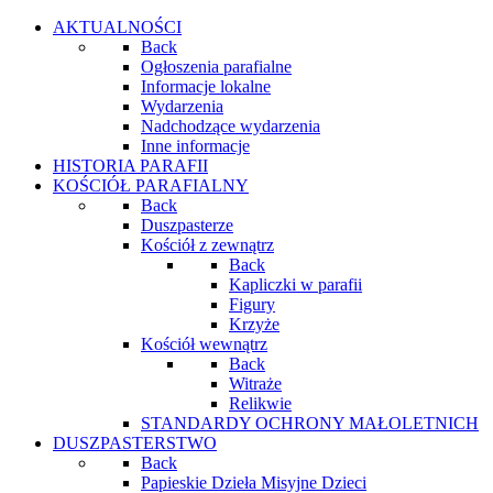
AKTUALNOŚCI
Back
Ogłoszenia parafialne
Informacje lokalne
Wydarzenia
Nadchodzące wydarzenia
Inne informacje
HISTORIA PARAFII
KOŚCIÓŁ PARAFIALNY
Back
Duszpasterze
Kościół z zewnątrz
Back
Kapliczki w parafii
Figury
Krzyże
Kościół wewnątrz
Back
Witraże
Relikwie
STANDARDY OCHRONY MAŁOLETNICH
DUSZPASTERSTWO
Back
Papieskie Dzieła Misyjne Dzieci