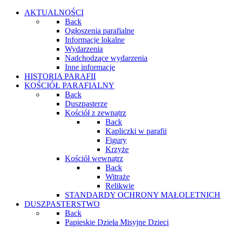
AKTUALNOŚCI
Back
Ogłoszenia parafialne
Informacje lokalne
Wydarzenia
Nadchodzące wydarzenia
Inne informacje
HISTORIA PARAFII
KOŚCIÓŁ PARAFIALNY
Back
Duszpasterze
Kościół z zewnątrz
Back
Kapliczki w parafii
Figury
Krzyże
Kościół wewnątrz
Back
Witraże
Relikwie
STANDARDY OCHRONY MAŁOLETNICH
DUSZPASTERSTWO
Back
Papieskie Dzieła Misyjne Dzieci