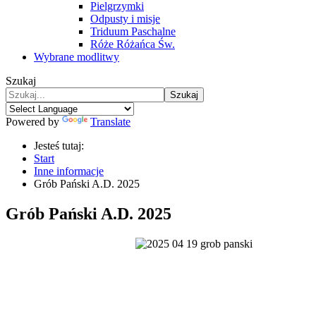
Pielgrzymki
Odpusty i misje
Triduum Paschalne
Róże Różańca Św.
Wybrane modlitwy
Szukaj
Szukaj
Powered by
Translate
Jesteś tutaj:
Start
Inne informacje
Grób Pański A.D. 2025
Grób Pański A.D. 2025