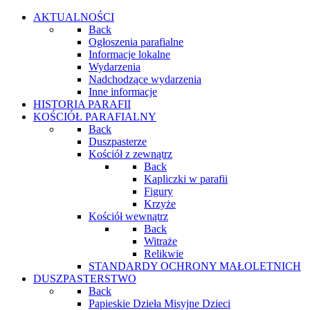
AKTUALNOŚCI
Back
Ogłoszenia parafialne
Informacje lokalne
Wydarzenia
Nadchodzące wydarzenia
Inne informacje
HISTORIA PARAFII
KOŚCIÓŁ PARAFIALNY
Back
Duszpasterze
Kościół z zewnątrz
Back
Kapliczki w parafii
Figury
Krzyże
Kościół wewnątrz
Back
Witraże
Relikwie
STANDARDY OCHRONY MAŁOLETNICH
DUSZPASTERSTWO
Back
Papieskie Dzieła Misyjne Dzieci