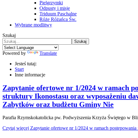
Pielgrzymki
Odpusty i misje
Triduum Paschalne
Róże Różańca Św.
Wybrane modlitwy
Szukaj
Szukaj
Powered by
Translate
Jesteś tutaj:
Start
Inne informacje
Zapytanie ofertowe nr 1/2024 w ramach p
struktury Ikonostasu oraz wyposażeniu 
Zabytków oraz budżetu Gminy Nie
Parafia Rzymskokatolicka pw. Podwyższenia Krzyża Świętego w Blizian
Czytaj więcej Zapytanie ofertowe nr 1/2024 w ramach postępowania