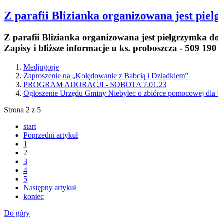
Z parafii Blizianka organizowana jest pie
Z parafii Blizianka organizowana jest pielgrzymka d
Zapisy i bliższe informacje u ks. proboszcza - 509 190
Medjugorje
Zaproszenie na „Kolędowanie z Babcią i Dziadkiem”
PROGRAM ADORACJI - SOBOTA 7.01.23
Ogłoszenie Urzędu Gminy Niebylec o zbiórce pomocowej dla
Strona 2 z 5
start
Poprzedni artykuł
1
2
3
4
5
Następny artykuł
koniec
Do góry