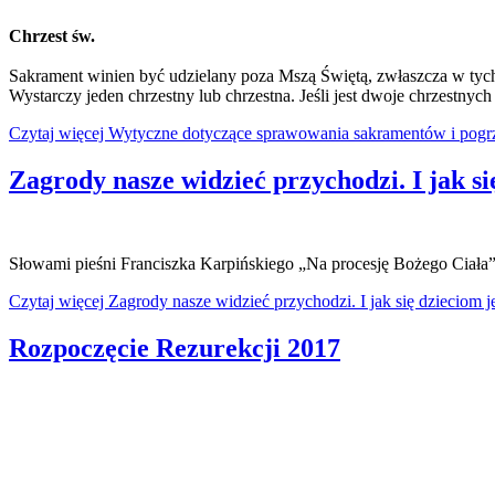
Chrzest św.
Sakrament winien być udzielany poza Mszą Świętą, zwłaszcza w tych p
Wystarczy jeden chrzestny lub chrzestna. Jeśli jest dwoje chrzestnych
Czytaj więcej Wytyczne dotyczące sprawowania sakramentów i pogr
Zagrody nasze widzieć przychodzi. I jak s
Słowami pieśni Franciszka Karpińskiego „Na procesję Bożego Ciała”
Czytaj więcej Zagrody nasze widzieć przychodzi. I jak się dzieciom 
Rozpoczęcie Rezurekcji 2017