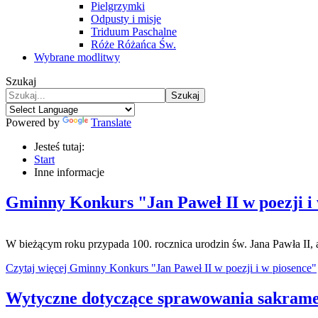
Pielgrzymki
Odpusty i misje
Triduum Paschalne
Róże Różańca Św.
Wybrane modlitwy
Szukaj
Szukaj
Powered by
Translate
Jesteś tutaj:
Start
Inne informacje
Gminny Konkurs "Jan Paweł II w poezji i 
W bieżącym roku przypada 100. rocznica urodzin św. Jana Pawła II,
Czytaj więcej Gminny Konkurs "Jan Paweł II w poezji i w piosence"
Wytyczne dotyczące sprawowania sakrame