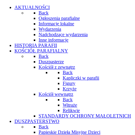
AKTUALNOŚCI
Back
Ogłoszenia parafialne
Informacje lokalne
Wydarzenia
Nadchodzące wydarzenia
Inne informacje
HISTORIA PARAFII
KOŚCIÓŁ PARAFIALNY
Back
Duszpasterze
Kościół z zewnątrz
Back
Kapliczki w parafii
Figury
Krzyże
Kościół wewnątrz
Back
Witraże
Relikwie
STANDARDY OCHRONY MAŁOLETNICH
DUSZPASTERSTWO
Back
Papieskie Dzieła Misyjne Dzieci