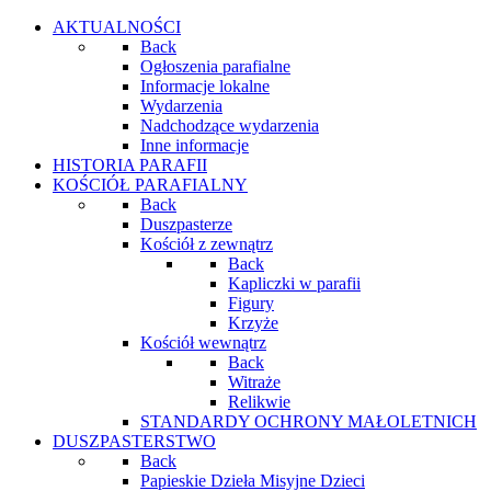
AKTUALNOŚCI
Back
Ogłoszenia parafialne
Informacje lokalne
Wydarzenia
Nadchodzące wydarzenia
Inne informacje
HISTORIA PARAFII
KOŚCIÓŁ PARAFIALNY
Back
Duszpasterze
Kościół z zewnątrz
Back
Kapliczki w parafii
Figury
Krzyże
Kościół wewnątrz
Back
Witraże
Relikwie
STANDARDY OCHRONY MAŁOLETNICH
DUSZPASTERSTWO
Back
Papieskie Dzieła Misyjne Dzieci