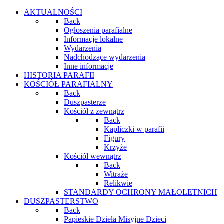
AKTUALNOŚCI
Back
Ogłoszenia parafialne
Informacje lokalne
Wydarzenia
Nadchodzące wydarzenia
Inne informacje
HISTORIA PARAFII
KOŚCIÓŁ PARAFIALNY
Back
Duszpasterze
Kościół z zewnątrz
Back
Kapliczki w parafii
Figury
Krzyże
Kościół wewnątrz
Back
Witraże
Relikwie
STANDARDY OCHRONY MAŁOLETNICH
DUSZPASTERSTWO
Back
Papieskie Dzieła Misyjne Dzieci