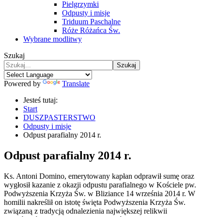
Pielgrzymki
Odpusty i misje
Triduum Paschalne
Róże Różańca Św.
Wybrane modlitwy
Szukaj
Szukaj
Powered by
Translate
Jesteś tutaj:
Start
DUSZPASTERSTWO
Odpusty i misje
Odpust parafialny 2014 r.
Odpust parafialny 2014 r.
Ks. Antoni Domino, emerytowany kapłan odprawił sumę oraz
wygłosił kazanie z okazji odpustu parafialnego w Kościele pw.
Podwyższenia Krzyża Św. w Bliziance 14 września 2014 r. W
homilii nakreślił on istotę święta Podwyższenia Krzyża Św.
związaną z tradycją odnalezienia największej relikwii