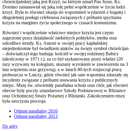
chrześcijańskiej jaką jest Krzyż, na którym umarł Pan Jezus. Ks.
Domino zastanawiał się jaką rolę pełni współcześnie w życiu ludzi
krzyż. Była to również okazja do wspomnień wydarzeń z bogatej i
długoletniej posługi celebransa związanych z próbami spychania
krzyża na margines życia społecznego w czasach komunizmu.
Również i współcześnie właściwe miejsce krzyża jest często
zagrożone przez działalność niektórych polityków, media oraz
szkodliwe trendy. Ks. Antoni w swojej pracy kapłańskiej
niejednokrotnie był świadkiem ataków na święty symbol chrześcijan
– doświadczył tego budując kościół w swojej rodzinnej Babicy
(ukończony w 1971 r.), za co był szykanowany przez władze (20
razy wzywany na kolegium, skazany wyrokiem w zawieszeniu na 3
lata więzienia oraz grzywną), a w latach 80-tych rozpoczął pracę
proboszcza w Lutczy, gdzie również jak sam wspomina zdarzały się
incydenty związane z próbami usuwania krzyża z publicznych
miejsc. Mszę św. uświetniły parafialna schola oraz chór, jak również
obecne były poczty sztandarowe Szkoły Podstawowej w Bliziance
oraz Ochotniczej Straży Pożarnej z Blizianki. Zakończeniem mszy
była uroczysta procesja.
Odpust parafialny 2016
Odpust parafialny 2013
Do góry