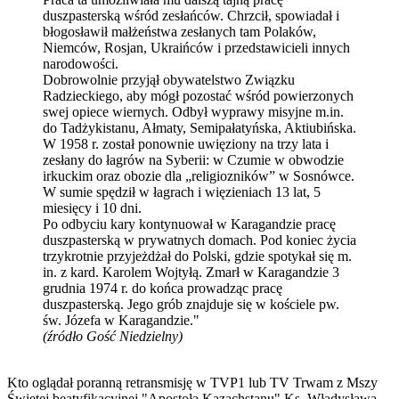
duszpasterską wśród zesłańców. Chrzcił, spowiadał i
błogosławił małżeństwa zesłanych tam Polaków,
Niemców, Rosjan, Ukraińców i przedstawicieli innych
narodowości.
Dobrowolnie przyjął obywatelstwo Związku
Radzieckiego, aby mógł pozostać wśród powierzonych
swej opiece wiernych. Odbył wyprawy misyjne m.in.
do Tadżykistanu, Ałmaty, Semipałatyńska, Aktiubińska.
W 1958 r. został ponownie uwięziony na trzy lata i
zesłany do łagrów na Syberii: w Czumie w obwodzie
irkuckim oraz obozie dla „religiozników” w Sosnówce.
W sumie spędził w łagrach i więzieniach 13 lat, 5
miesięcy i 10 dni.
Po odbyciu kary kontynuował w Karagandzie pracę
duszpasterską w prywatnych domach. Pod koniec życia
trzykrotnie przyjeżdżał do Polski, gdzie spotykał się m.
in. z kard. Karolem Wojtyłą. Zmarł w Karagandzie 3
grudnia 1974 r. do końca prowadząc pracę
duszpasterską. Jego grób znajduje się w kościele pw.
św. Józefa w Karagandzie."
(źródło Gość Niedzielny)
Kto oglądał poranną retransmisję w TVP1 lub TV Trwam z Mszy
Świętej beatyfikacyjnej "Apostoła Kazachstanu" Ks. Władysława