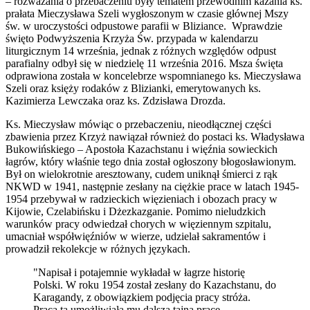
– rozważania o przebaczeniu były tematem przewodnim kazania ks.
prałata Mieczysława Szeli wygłoszonym w czasie głównej Mszy
św. w uroczystości odpustowe parafii w Bliziance. Wprawdzie
święto Podwyższenia Krzyża Św. przypada w kalendarzu
liturgicznym 14 września, jednak z różnych względów odpust
parafialny odbył się w niedzielę 11 września 2016. Msza święta
odprawiona została w koncelebrze wspomnianego ks. Mieczysława
Szeli oraz księży rodaków z Blizianki, emerytowanych ks.
Kazimierza Lewczaka oraz ks. Zdzisława Drozda.
Ks. Mieczysław mówiąc o przebaczeniu, nieodłącznej części
zbawienia przez Krzyż nawiązał również do postaci ks. Władysława
Bukowińskiego – Apostoła Kazachstanu i więźnia sowieckich
łagrów, który właśnie tego dnia został ogłoszony błogosławionym.
Był on wielokrotnie aresztowany, cudem uniknął śmierci z rąk
NKWD w 1941, następnie zesłany na ciężkie prace w latach 1945-
1954 przebywał w radzieckich więzieniach i obozach pracy w
Kijowie, Czelabińsku i Dżezkazganie. Pomimo nieludzkich
warunków pracy odwiedzał chorych w więziennym szpitalu,
umacniał współwięźniów w wierze, udzielał sakramentów i
prowadził rekolekcje w różnych językach.
"Napisał i potajemnie wykładał w łagrze historię
Polski. W roku 1954 został zesłany do Kazachstanu, do
Karagandy, z obowiązkiem podjęcia pracy stróża.
Praca ta umożliwiała mu dalszą tajną pracę