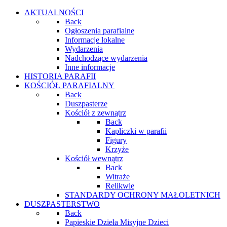
AKTUALNOŚCI
Back
Ogłoszenia parafialne
Informacje lokalne
Wydarzenia
Nadchodzące wydarzenia
Inne informacje
HISTORIA PARAFII
KOŚCIÓŁ PARAFIALNY
Back
Duszpasterze
Kościół z zewnątrz
Back
Kapliczki w parafii
Figury
Krzyże
Kościół wewnątrz
Back
Witraże
Relikwie
STANDARDY OCHRONY MAŁOLETNICH
DUSZPASTERSTWO
Back
Papieskie Dzieła Misyjne Dzieci