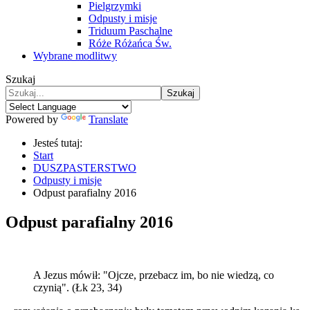
Pielgrzymki
Odpusty i misje
Triduum Paschalne
Róże Różańca Św.
Wybrane modlitwy
Szukaj
Szukaj
Powered by
Translate
Jesteś tutaj:
Start
DUSZPASTERSTWO
Odpusty i misje
Odpust parafialny 2016
Odpust parafialny 2016
A Jezus mówił: "Ojcze, przebacz im, bo nie wiedzą, co
czynią". (Łk 23, 34)