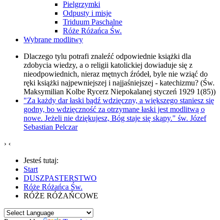
Pielgrzymki
Odpusty i misje
Triduum Paschalne
Róże Różańca Św.
Wybrane modlitwy
Dlaczego tylu potrafi znaleźć odpowiednie książki dla
zdobycia wiedzy, a o religii katolickiej dowiaduje się z
nieodpowiednich, nieraz mętnych źródeł, byle nie wziąć do
ręki książki najpewniejszej i najjaśniejszej - katechizmu? (Św.
Maksymilian Kolbe Rycerz Niepokalanej styczeń 1929 1(85))
"Za każdy dar łaski bądź wdzięczny, a większego staniesz się
godny, bo wdzięczność za otrzymane łaski jest modlitwą o
nowe. Jeżeli nie dziękujesz, Bóg staje się skąpy." św. Józef
Sebastian Pelczar
›
‹
Jesteś tutaj:
Start
DUSZPASTERSTWO
Róże Różańca Św.
RÓŻE RÓŻAŃCOWE