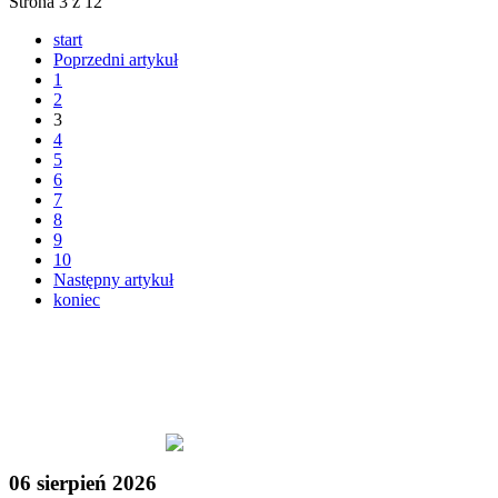
Strona 3 z 12
start
Poprzedni artykuł
1
2
3
4
5
6
7
8
9
10
Następny artykuł
koniec
06 sierpień 2026