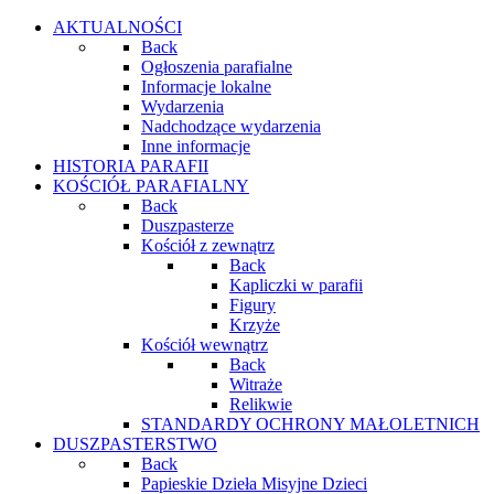
AKTUALNOŚCI
Back
Ogłoszenia parafialne
Informacje lokalne
Wydarzenia
Nadchodzące wydarzenia
Inne informacje
HISTORIA PARAFII
KOŚCIÓŁ PARAFIALNY
Back
Duszpasterze
Kościół z zewnątrz
Back
Kapliczki w parafii
Figury
Krzyże
Kościół wewnątrz
Back
Witraże
Relikwie
STANDARDY OCHRONY MAŁOLETNICH
DUSZPASTERSTWO
Back
Papieskie Dzieła Misyjne Dzieci