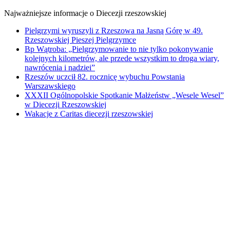
Najważniejsze informacje o Diecezji rzeszowskiej
Pielgrzymi wyruszyli z Rzeszowa na Jasną Górę w 49.
Rzeszowskiej Pieszej Pielgrzymce
Bp Wątroba: „Pielgrzymowanie to nie tylko pokonywanie
kolejnych kilometrów, ale przede wszystkim to droga wiary,
nawrócenia i nadziei”
Rzeszów uczcił 82. rocznicę wybuchu Powstania
Warszawskiego
XXXII Ogólnopolskie Spotkanie Małżeństw „Wesele Wesel”
w Diecezji Rzeszowskiej
Wakacje z Caritas diecezji rzeszowskiej