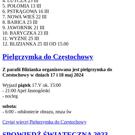
4. LUTCZA 25 III
5. POŁOMIA 13 III
6. PSTRĄGOWA 16 III
7. NOWA WIEŚ 22 III
8. BABICA 23 III
9. JAWORNIK 21 III
10. BARYCZKA 23 III
11. WYŻNE 25 III
12. BLIZIANKA 25 III OD 15.00
Pielgrzymka do Częstochowy
Z parafii Blizianka organizowana jest pielgrzymka do
Czestochowy w dniach 17 i 18 maj 2024
Wyjazd
piątek
17.V ok. 15:00
- 21:00 Apel Jasnogórski
- nocleg
sobota
:
- 6:00 - odsłoniecie obrazu, msza św
Czytaj więcej Pielgrzymka do Częstochowy
SPOWIEDŹ ŚWIĄTECZNA 2023