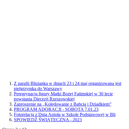
Z parafii Blizianka w dniach 23 i 24 maj organizowana jest
pielgrzymka do Warszawy
Peregrynacja figury Matki Bożej Fatimskiej w 30 lecie
powstania Diecezji Rzeszowskiej
Zaproszenie na „Kolędowanie z Babcią i Dziadkiem”
PROGRAM ADORACJI - SOBOTA 7.01.23
Fotorelacja z Dnia Anioła w Szkole Podstawowej w Bli
SPOWIEDŹ ŚWIĄTECZNA - 2023