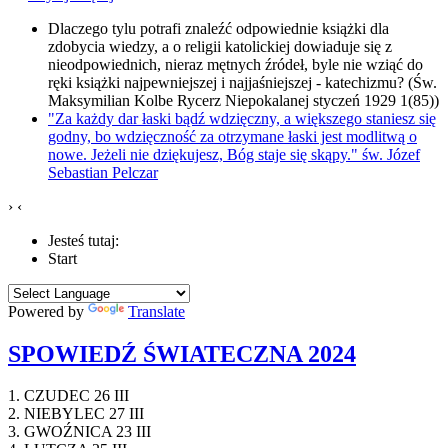
Dlaczego tylu potrafi znaleźć odpowiednie książki dla
zdobycia wiedzy, a o religii katolickiej dowiaduje się z
nieodpowiednich, nieraz mętnych źródeł, byle nie wziąć do
ręki książki najpewniejszej i najjaśniejszej - katechizmu? (Św.
Maksymilian Kolbe Rycerz Niepokalanej styczeń 1929 1(85))
"Za każdy dar łaski bądź wdzięczny, a większego staniesz się
godny, bo wdzięczność za otrzymane łaski jest modlitwą o
nowe. Jeżeli nie dziękujesz, Bóg staje się skąpy." św. Józef
Sebastian Pelczar
›
‹
Jesteś tutaj:
Start
Powered by
Translate
SPOWIEDŹ ŚWIATECZNA 2024
1. CZUDEC 26 III
2. NIEBYLEC 27 III
3. GWOŹNICA 23 III