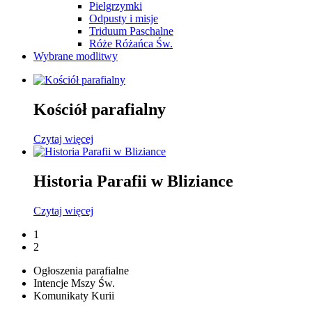
Pielgrzymki
Odpusty i misje
Triduum Paschalne
Róże Różańca Św.
Wybrane modlitwy
Kościół parafialny
Czytaj więcej
Historia Parafii w Bliziance
Czytaj więcej
1
2
Ogłoszenia parafialne
Intencje Mszy Św.
Komunikaty Kurii