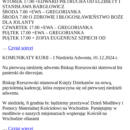
WTOREK 17.00 +EDWARD PIETRUCHA OD ELŻBIETY I
STANISŁAWA BARGŁOWICZ
ŚRODA 7.00 +EWA – GREGORIANKA
ŚRODA 7.00 O ZDROWIE I BŁOGOSŁAWIEŃSTWO BOŻE
DLA JOLANTY
CZWARTEK 17.00 +EWA – GREGORIANKA
PIĄTEK 17.00 +EWA – GREGORIANKA
PIĄTEK 17.00 + ZOFIA EUGENIUSZ SZPIECH OD
…
Czytaj więcej
KOMUNIKATY KURII – I Niedziela Adwentu, 01.12.2024 r.
Na pierwszą niedzielę adwentu Biskup Rzeszowski skierował list
pasterski do diecezjan.
Biskup Rzeszowski mianował Księży Dziekanów na nową,
pięcioletnią kadencję, która rozpoczyna się od pierwszej niedzieli
adwentu.
W niedzielę, 8 grudnia br. będziemy przeżywać Dzień Modlitwy i
Pomocy Materialnej Kościołowi na Wschodzie. Pamiętajmy w
modlitwie o naszych misjonarzach wspierając Kościół na
Wschodzie ofiarami
…
Czytaj więcej