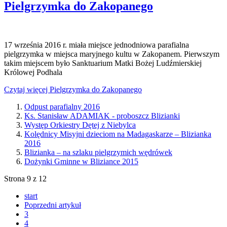
Pielgrzymka do Zakopanego
17 września 2016 r. miała miejsce jednodniowa parafialna
pielgrzymka w miejsca maryjnego kultu w Zakopanem. Pierwszym
takim miejscem było Sanktuarium Matki Bożej Ludźmierskiej
Królowej Podhala
Czytaj więcej Pielgrzymka do Zakopanego
Odpust parafialny 2016
Ks. Stanisław ADAMIAK - proboszcz Blizianki
Występ Orkiestry Dętej z Niebylca
Kolędnicy Misyjni dzieciom na Madagaskarze – Blizianka
2016
Blizianka – na szlaku pielgrzymich wędrówek
Dożynki Gminne w Bliziance 2015
Strona 9 z 12
start
Poprzedni artykuł
3
4