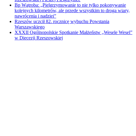
Bp Wątroba: „Pielgrzymowanie to nie tylko pokonywanie
kolejnych kilometrów, ale przede wszystkim to droga wiary,
nawrócenia i nadziei”
Rzeszów uczcił 82. rocznicę wybuchu Powstania
Warszawskiego
XXXII Ogólnopolskie Spotkanie Małżeństw „Wesele Wesel”
w Diecezji Rzeszowskiej