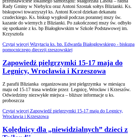
przedstawiciele lokalnego samorządu: Małgorzata Lasota – radna
Rady Gminy w Niebylcu oraz Antoni Szostak sołtys Blizianki. Ks.
biskupowi towarzyszył ks. Antoni Kocoł dziekan dekanatu
czudeckiego. Ks. biskup wygłosił podczas porannej mszy św.
kazanie do wiernych z Blizianki. Po zakończonej mszy św. odbyło
się spotkanie z ks. bp Białogłowskim w Szkole Podstawowej im.
Krzysztofa
Czytaj więcej Wizytacja ks. bp. Edwarda Białogłowskiego - biskupa
pomocniczego diecezji rzeszowskiej
Zapowiedź pielgrzymki 15-17 maja do
Legnicy, Wrocławia i Krzeszowa
Z parafii Blizianka organizowana jest pielgrzymka w miesiącu
maju od 15-17 trasa wiedzie przez Legnicę, Wrocław i Krzeszów.
Odwiedzimy niezwykłe miejsca – bliższe informacje u ks.
proboszcza
Czytaj więcej Zapowiedź pielgrzymki 15-17 maja do Legnicy,
Wrocławia i Krzeszowa
Kolędnicy dla „niewidzialnych” dzieci z