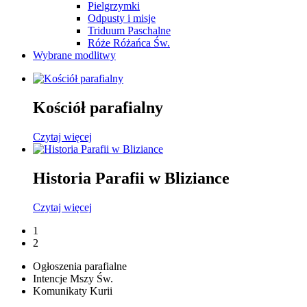
Pielgrzymki
Odpusty i misje
Triduum Paschalne
Róże Różańca Św.
Wybrane modlitwy
Kościół parafialny
Czytaj więcej
Historia Parafii w Bliziance
Czytaj więcej
1
2
Ogłoszenia parafialne
Intencje Mszy Św.
Komunikaty Kurii