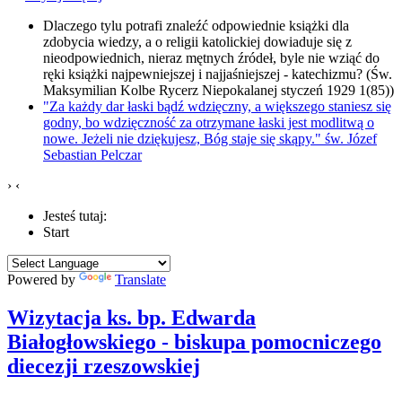
Dlaczego tylu potrafi znaleźć odpowiednie książki dla
zdobycia wiedzy, a o religii katolickiej dowiaduje się z
nieodpowiednich, nieraz mętnych źródeł, byle nie wziąć do
ręki książki najpewniejszej i najjaśniejszej - katechizmu? (Św.
Maksymilian Kolbe Rycerz Niepokalanej styczeń 1929 1(85))
"Za każdy dar łaski bądź wdzięczny, a większego staniesz się
godny, bo wdzięczność za otrzymane łaski jest modlitwą o
nowe. Jeżeli nie dziękujesz, Bóg staje się skąpy." św. Józef
Sebastian Pelczar
›
‹
Jesteś tutaj:
Start
Powered by
Translate
Wizytacja ks. bp. Edwarda
Białogłowskiego - biskupa pomocniczego
diecezji rzeszowskiej