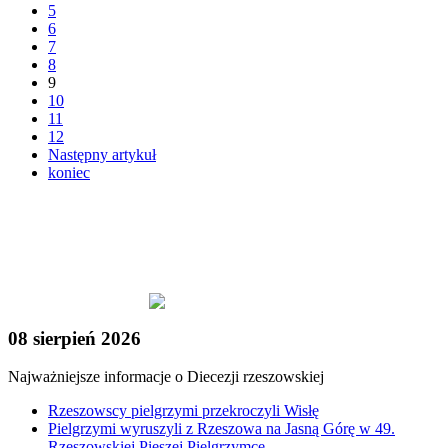
5
6
7
8
9
10
11
12
Następny artykuł
koniec
08 sierpień 2026
Najważniejsze informacje o Diecezji rzeszowskiej
Rzeszowscy pielgrzymi przekroczyli Wisłę
Pielgrzymi wyruszyli z Rzeszowa na Jasną Górę w 49.
Rzeszowskiej Pieszej Pielgrzymce