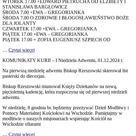
WTOREK 17.00 +EDWARD PIETRUCHA OD ELŻBIETY I
STANISŁAWA BARGŁOWICZ
ŚRODA 7.00 +EWA – GREGORIANKA
ŚRODA 7.00 O ZDROWIE I BŁOGOSŁAWIEŃSTWO BOŻE
DLA JOLANTY
CZWARTEK 17.00 +EWA – GREGORIANKA
PIĄTEK 17.00 +EWA – GREGORIANKA
PIĄTEK 17.00 + ZOFIA EUGENIUSZ SZPIECH OD
…
Czytaj więcej
KOMUNIKATY KURII – I Niedziela Adwentu, 01.12.2024 r.
Na pierwszą niedzielę adwentu Biskup Rzeszowski skierował list
pasterski do diecezjan.
Biskup Rzeszowski mianował Księży Dziekanów na nową,
pięcioletnią kadencję, która rozpoczyna się od pierwszej niedzieli
adwentu.
W niedzielę, 8 grudnia br. będziemy przeżywać Dzień Modlitwy i
Pomocy Materialnej Kościołowi na Wschodzie. Pamiętajmy w
modlitwie o naszych misjonarzach wspierając Kościół na
Wschodzie ofiarami
…
Czytaj więcej