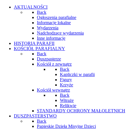
AKTUALNOŚCI
Back
Ogłoszenia parafialne
Informacje lokalne
Wydarzenia
Nadchodzące wydarzenia
Inne informacje
HISTORIA PARAFII
KOŚCIÓŁ PARAFIALNY
Back
Duszpasterze
Kościół z zewnątrz
Back
Kapliczki w parafii
Figury
Krzyże
Kościół wewnątrz
Back
Witraże
Relikwie
STANDARDY OCHRONY MAŁOLETNICH
DUSZPASTERSTWO
Back
Papieskie Dzieła Misyjne Dzieci