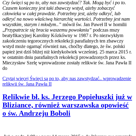
Czy święci są po to, aby nas zawstydzać? Tak. Mogą być i po to.
Czasem konieczny jest taki zbawczy wstyd, ażeby zobaczyć
człowieka w całej prawdzie. Potrzebny jest, ażeby odkryć, lub
odkryć na nowo właściwą hierarchię wartości. Potrzebny jest nam
wszystkim, starym i młodym..”
mówił św. Jan Paweł II w homilii
„
Przypatrzcie się bracia waszemu powołaniu”
podczas
m
szy
beatyfikacyjnej Karoliny Kózkówny
w 1987 r
.
Po
niezwykłym
zakończeniu tegorocznych rekolekcji parafialnych ten zbawczy
wstyd może ogarnąć również nas, choćby dlatego, że św.
polski
papież jest dziś bliżej niż kiedykolwiek wcześniej. 25 marca 2015 r.
w ostatnim dniu parafialnych rekolekcji prowadzonych przez ks.
Mieczysław Szelę wprowadzone zostały relikwie św. Jana Pawła II
do
Czytaj więcej Święci są po to, aby nas zawstydzać.. wprowadzenie
relikwii św. Jana Pawła II
Relikwie bł. ks. Jerzego Popiełuszki już w
Bliziance, również warszawska opowieść
o św. Andrzeju Boboli