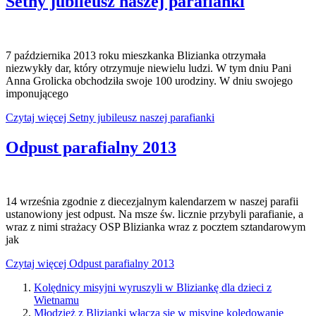
Setny jubileusz naszej parafianki
7 października 2013 roku mieszkanka Blizianka otrzymała
niezwykły dar, który otrzymuje niewielu ludzi. W tym dniu Pani
Anna Grolicka obchodziła swoje 100 urodziny. W dniu swojego
imponującego
Czytaj więcej Setny jubileusz naszej parafianki
Odpust parafialny 2013
14 września zgodnie z diecezjalnym kalendarzem w naszej parafii
ustanowiony jest odpust. Na msze św. licznie przybyli parafianie, a
wraz z nimi strażacy OSP Blizianka wraz z pocztem sztandarowym
jak
Czytaj więcej Odpust parafialny 2013
Kolędnicy misyjni wyruszyli w Bliziankę dla dzieci z
Wietnamu
Młodzież z Blizianki włącza się w misyjne kolędowanie