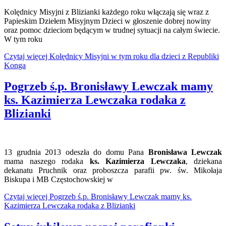
Kolędnicy Misyjni z Blizianki każdego roku włączają się wraz z
Papieskim Dziełem Misyjnym Dzieci w głoszenie dobrej nowiny
oraz pomoc dzieciom będącym w trudnej sytuacji na całym świecie.
W tym roku
Czytaj więcej Kolędnicy Misyjni w tym roku dla dzieci z Republiki
Konga
Pogrzeb ś.p. Bronisławy Lewczak mamy
ks. Kazimierza Lewczaka rodaka z
Blizianki
13 grudnia 2013 odeszła do domu Pana
Bronisława Lewczak
mama naszego rodaka
ks. Kazimierza Lewczaka
, dziekana
dekanatu Pruchnik oraz proboszcza parafii pw. św. Mikołaja
Biskupa i MB Częstochowskiej w
Czytaj więcej Pogrzeb ś.p. Bronisławy Lewczak mamy ks.
Kazimierza Lewczaka rodaka z Blizianki