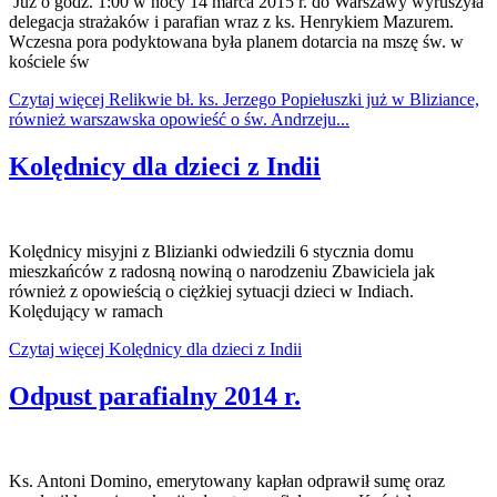
Już o godz. 1:00 w nocy 14 marca 2015 r. do Warszawy wyruszyła
delegacja strażaków i parafian wraz z ks. Henrykiem Mazurem.
Wczesna pora podyktowana była planem dotarcia na mszę św. w
kościele św
Czytaj więcej Relikwie bł. ks. Jerzego Popiełuszki już w Bliziance,
również warszawska opowieść o św. Andrzeju...
Kolędnicy dla dzieci z Indii
Kolędnicy misyjni z Blizianki odwiedzili 6 stycznia domu
mieszkańców z radosną nowiną o narodzeniu Zbawiciela jak
również z opowieścią o ciężkiej sytuacji dzieci w Indiach.
Kolędujący w ramach
Czytaj więcej Kolędnicy dla dzieci z Indii
Odpust parafialny 2014 r.
Ks. Antoni Domino, emerytowany kapłan odprawił sumę oraz