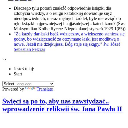
Dlaczego tylu potrafi znaleźć odpowiednie książki dla
zdobycia wiedzy, a o religii katolickiej dowiaduje się z
nieodpowiednich, nieraz mętnych źródeł, byle nie wziąć do
ręki książki najpewniejszej i najjaśniejszej - katechizmu? (Św.
Maksymilian Kolbe Rycerz Niepokalanej styczeń 1929 1(85))
"Za każdy dar łaski bądź wdzięczny, a większego staniesz się
godny, bo wdzięczność za otrzymane łaski jest modlitwą o
nowe. Jeżeli nie dziękujesz, Bóg staje się skąpy." św. Józef
Sebastian Pelczar
›
‹
Jesteś tutaj:
Start
Powered by
Translate
Święci są po to, aby nas zawstydzać..
wprowadzenie relikwii św. Jana Pawła II