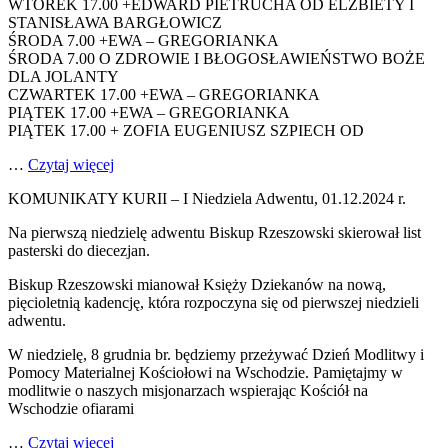
WTOREK 17.00 +EDWARD PIETRUCHA OD ELŻBIETY I
STANISŁAWA BARGŁOWICZ
ŚRODA 7.00 +EWA – GREGORIANKA
ŚRODA 7.00 O ZDROWIE I BŁOGOSŁAWIEŃSTWO BOŻE
DLA JOLANTY
CZWARTEK 17.00 +EWA – GREGORIANKA
PIĄTEK 17.00 +EWA – GREGORIANKA
PIĄTEK 17.00 + ZOFIA EUGENIUSZ SZPIECH OD
…
Czytaj więcej
KOMUNIKATY KURII – I Niedziela Adwentu, 01.12.2024 r.
Na pierwszą niedzielę adwentu Biskup Rzeszowski skierował list
pasterski do diecezjan.
Biskup Rzeszowski mianował Księży Dziekanów na nową,
pięcioletnią kadencję, która rozpoczyna się od pierwszej niedzieli
adwentu.
W niedzielę, 8 grudnia br. będziemy przeżywać Dzień Modlitwy i
Pomocy Materialnej Kościołowi na Wschodzie. Pamiętajmy w
modlitwie o naszych misjonarzach wspierając Kościół na
Wschodzie ofiarami
…
Czytaj więcej