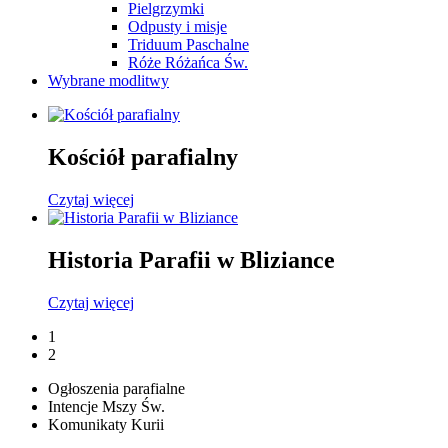
Pielgrzymki
Odpusty i misje
Triduum Paschalne
Róże Różańca Św.
Wybrane modlitwy
Kościół parafialny
Czytaj więcej
Historia Parafii w Bliziance
Czytaj więcej
1
2
Ogłoszenia parafialne
Intencje Mszy Św.
Komunikaty Kurii