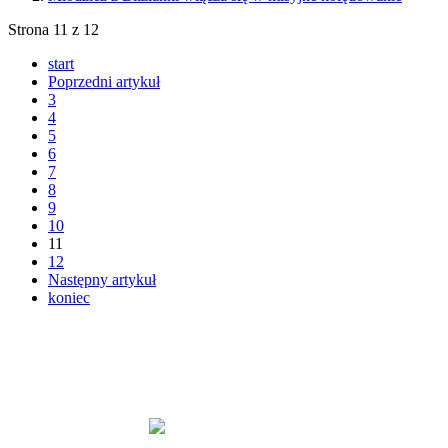
Strona 11 z 12
start
Poprzedni artykuł
3
4
5
6
7
8
9
10
11
12
Następny artykuł
koniec