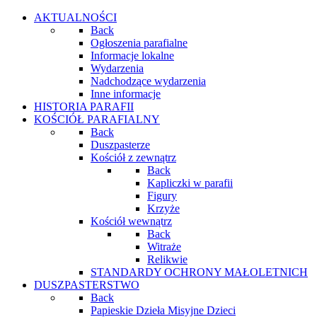
AKTUALNOŚCI
Back
Ogłoszenia parafialne
Informacje lokalne
Wydarzenia
Nadchodzące wydarzenia
Inne informacje
HISTORIA PARAFII
KOŚCIÓŁ PARAFIALNY
Back
Duszpasterze
Kościół z zewnątrz
Back
Kapliczki w parafii
Figury
Krzyże
Kościół wewnątrz
Back
Witraże
Relikwie
STANDARDY OCHRONY MAŁOLETNICH
DUSZPASTERSTWO
Back
Papieskie Dzieła Misyjne Dzieci