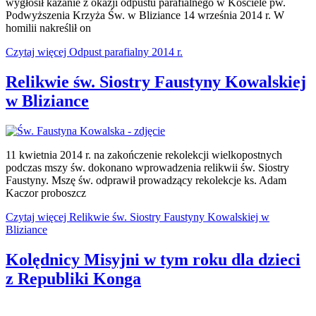
wygłosił kazanie z okazji odpustu parafialnego w Kościele pw.
Podwyższenia Krzyża Św. w Bliziance 14 września 2014 r. W
homilii nakreślił on
Czytaj więcej Odpust parafialny 2014 r.
Relikwie św. Siostry Faustyny Kowalskiej
w Bliziance
11 kwietnia 2014 r. na zakończenie rekolekcji wielkopostnych
podczas mszy św. dokonano wprowadzenia relikwii św. Siostry
Faustyny. Mszę św. odprawił prowadzący rekolekcje ks. Adam
Kaczor proboszcz
Czytaj więcej Relikwie św. Siostry Faustyny Kowalskiej w
Bliziance
Kolędnicy Misyjni w tym roku dla dzieci
z Republiki Konga