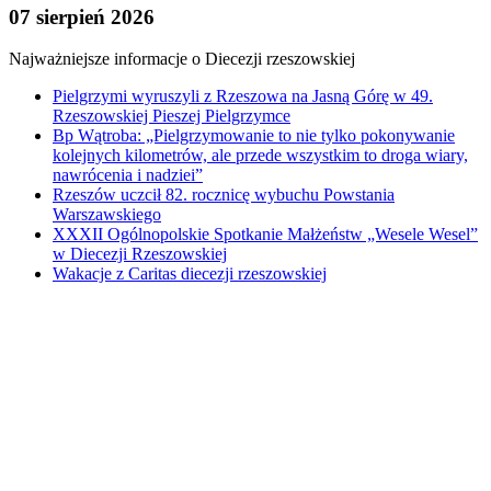
07 sierpień 2026
Najważniejsze informacje o Diecezji rzeszowskiej
Pielgrzymi wyruszyli z Rzeszowa na Jasną Górę w 49.
Rzeszowskiej Pieszej Pielgrzymce
Bp Wątroba: „Pielgrzymowanie to nie tylko pokonywanie
kolejnych kilometrów, ale przede wszystkim to droga wiary,
nawrócenia i nadziei”
Rzeszów uczcił 82. rocznicę wybuchu Powstania
Warszawskiego
XXXII Ogólnopolskie Spotkanie Małżeństw „Wesele Wesel”
w Diecezji Rzeszowskiej
Wakacje z Caritas diecezji rzeszowskiej